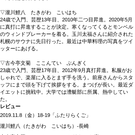
立川吉笑 神田松之丞**
20:00～22:00
「渋谷らくご」
柳家緑太 桂三四郎
柳家さん生 柳家わ
11月13日（水）
18:00～19:00
「ふたりらくご」
三遊亭粋歌 橘家圓太郎