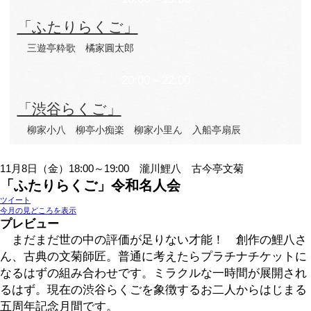
「ふたりらくご」
春風亭昇々 古今亭菊之丞
20:00～22:00
「渋谷らくご」
立川こしら 古今亭志ん五
橘家文蔵 玉川
11月12日（火）
18:00～19:00
「ふたりらくご」