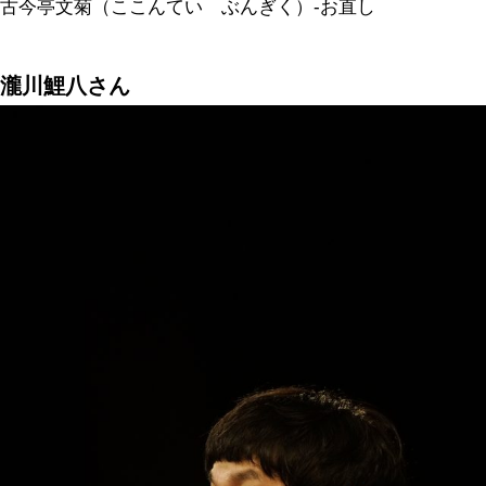
20:00～22:00
「渋谷らくご」
柳家小八 柳亭小痴楽
柳家小里ん 入船
11月8日（金）18:00～19:00 瀧川鯉八 古
「ふたりらくご」令和名人会
ツイート
今月の見どころを表示
プレビュー
まだまだ世の中の評価が足りない才能
ん、古典の文菊師匠。普通に考えたらプ
なるはずの組み合わせです。ミラクルな