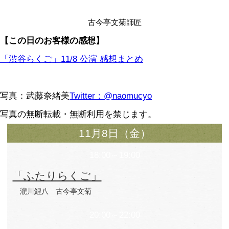
ッフにまで頭を下げて挨拶をする。まつ
イエットに挑戦中。大学では漕艇部に所
た。
レビュー
2019.11.8（金）18-19「ふたりらくご」
瀧川鯉八（たきがわ こいはち）-長崎
古今亭文菊（ここんてい ぶんぎく）-お
瀧川鯉八さん