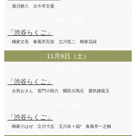
11月8日（金）
18:00～19:00
「ふたりらくご」
瀧川鯉八 古今亭文菊
20:00～22:00
「渋谷らくご」
橘家文吾 春風亭百栄
立川笑二 柳家花