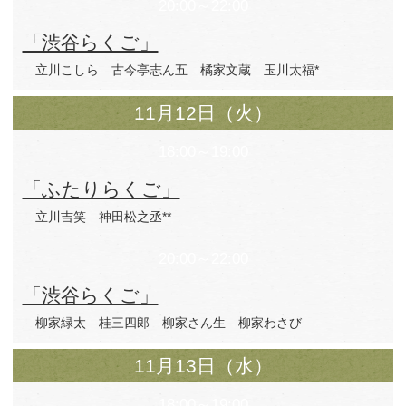
14:00～16:00
「渋谷らくご」
春風亭昇羊 柳亭市童
三遊亭遊雀 林家
17:00～19:00
「渋谷らくご」
神田鯉栄** 入船亭扇里
古今亭駒治 入
11月11日（月）
18:00～19:00