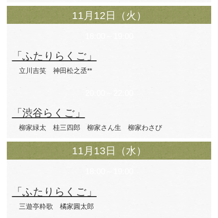
瀧川鯉八さん
古今亭文菊師匠
古今亭文菊師匠
【この日のお客様の感想】
「渋谷らくご」11/8 公演 感想まとめ