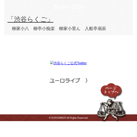
写真：武藤奈緒美
Twitter：@naomucyo
写真の無断転載・無断利用を禁じます。
11月8日（金）
18:00～19:00
「ふたりらくご」
瀧川鯉八 古今亭文菊
20:00～22:00
「渋谷らくご」
橘家文吾 春風亭百栄
立川笑二 柳家花