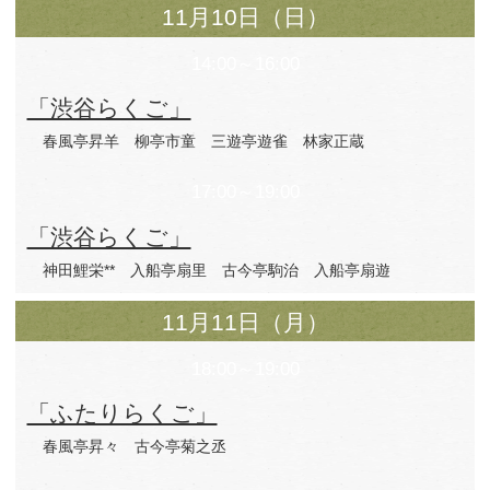
11月9日（土）
14:00～16:00
「渋谷らくご」
台所おさん 雷門小助六
隅田川馬石 蜃
17:00～19:00
「渋谷らくご」
柳家小はぜ 立川寸志
玉川奈々福* 春風
11月10日（日）