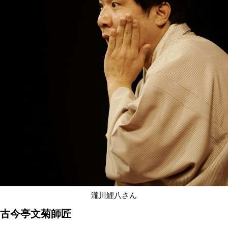
るはず。現在の渋谷らくごを象徴するお
五周年記念月間です。
▽瀧川鯉八 たきがわ こいはち
24歳で入門、芸歴13年目、2010年二つ目
に真打に昇進することが決定。寒くなっ
のウィンドブレーカーを着る。玉川太福
札幌のサウナに先日行った。最近は中華
ッターにあげる。
▽古今亭文菊 ここんてい ぶんぎく
23歳で入門、芸歴17年目、2012年9月
しゃれで、楽屋に入るとまず手を洗う。