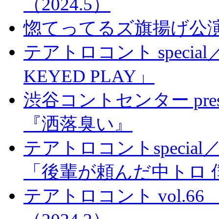
（2024.5）
惚てってるズ旗揚げ公
テアトロコント special／
KEYED PLAY」
渋谷コントセンター pre
『洒落臭い』
テアトロコントspeci
「後輩が頼んだ中トロ 
テアトロコント vol.