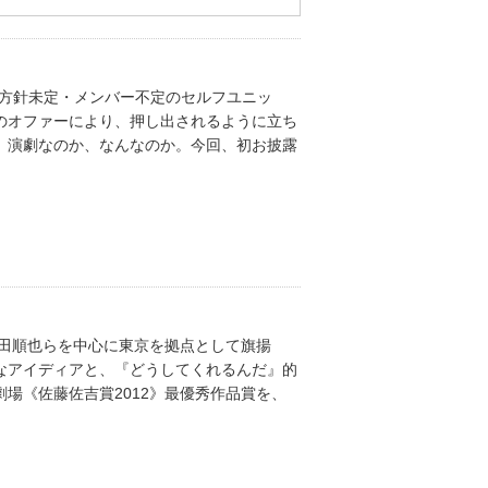
、方針未定・メンバー不定のセルフユニッ
のオファーにより、押し出されるように立ち
、演劇なのか、なんなのか。今回、初お披露
鎌田順也らを中心に東京を拠点として旗揚
なアイディアと、『どうしてくれるんだ』的
場《佐藤佐吉賞2012》最優秀作品賞を、