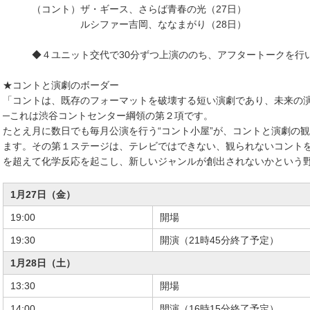
（コント）ザ・ギース、さらば青春の光（27日）
ルシファー吉岡、ななまがり（28日）
◆４ユニット交代で30分ずつ上演ののち、アフタートークを行い
★コントと演劇のボーダー
「コントは、既存のフォーマットを破壊する短い演劇であり、未来の
─これは渋谷コントセンター綱領の第２項です。
たとえ月に数日でも毎月公演を行う“コント小屋”が、コントと演劇の
ます。その第１ステージは、テレビではできない、観られないコント
を超えて化学反応を起こし、新しいジャンルが創出されないかという
1月27日（金）
19:00
開場
19:30
開演（21時45分終了予定）
1月28日（土）
13:30
開場
14:00
開演（16時15分終了予定）