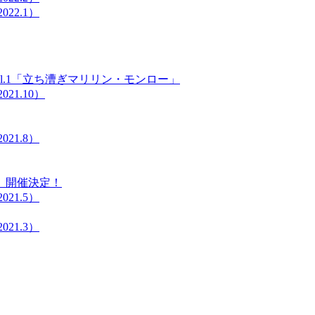
22.1）
l.1「立ち漕ぎマリリン・モンロー」
21.10）
21.8）
』開催決定！
21.5）
21.3）