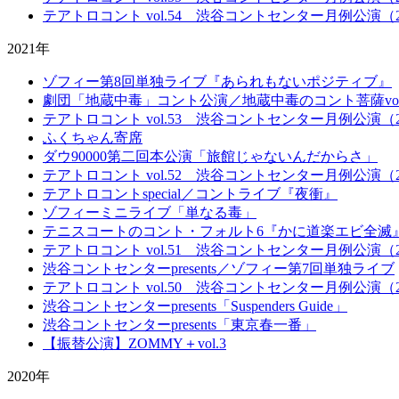
テアトロコント vol.54 渋谷コントセンター月例公演（20
2021年
ゾフィー第8回単独ライブ『あられもないポジティブ』
劇団「地蔵中毒」コント公演／地蔵中毒のコント菩薩vo
テアトロコント vol.53 渋谷コントセンター月例公演（20
ふくちゃん寄席
ダウ90000第二回本公演「旅館じゃないんだからさ」
テアトロコント vol.52 渋谷コントセンター月例公演（20
テアトロコントspecial／コントライブ『夜衝』
ゾフィーミニライブ「単なる毒」
テニスコートのコント・フォルト6『かに道楽エビ全滅
テアトロコント vol.51 渋谷コントセンター月例公演（20
渋谷コントセンターpresents／ゾフィー第7回単独ライブ
テアトロコント vol.50 渋谷コントセンター月例公演（20
渋谷コントセンターpresents「Suspenders Guide」
渋谷コントセンターpresents「東京春一番」
【振替公演】ZOMMY＋vol.3
2020年