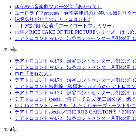
ゆうめい音楽劇ツアー公演『あわせて』
ユーロライブpresents「倉本美津留のお笑い太鼓判リ
破壊ありがとうのテアトロコント2
半ドア旗揚げ公演「フードコートファミリー」
画餅／RICE CAKE OF THE PICTUREシリーズ「は
テアトロコント vol.77 渋谷コントセンター月例公演（20
2025年
テアトロコント vol.76 渋谷コントセンター月例公演（20
テアトロコント vol.75 渋谷コントセンター月例公演（20
ロロ『まれな人』
テアトロコント vol.74 渋谷コントセンター月例公演（20
テアトロコント特別編「破壊ありがとうのテアトロコン
テアトロコント vol.73 渋谷コントセンター月例公演（20
テアトロコントspecial 惚てってるズ 第二回公演「惚
ひくねとコントサークル「わたくしチーズトーストをこ
テアトロコントspecial／THE ROB CARLTON’S「ENK
テアトロコント vol.72 渋谷コントセンター月例公演（20
2024年