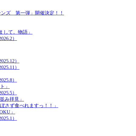
ターンズ 第一弾」開催決定！！
じめまして。物語」
26.2）
25.12）
25.11）
25.8）
ト」
25.5）
て並み拝見」
ぼさず食べれますっ！！」
YOKU」
25.1）