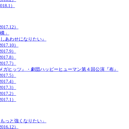
18.1）
17.12）
構」
『しあわせになりたい』
17.10）
17.9）
17.8）
17.7）
マン メガヒッツ』・劇団ハッピーヒューマン第４回公演『布』
17.5）
17.4）
17.3）
17.2）
17.1）
「もっと強くなりたい」
16.12）