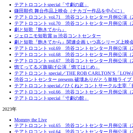
テアトロコントspecial「寸劇の庭」
鎌田順也 舞台作品上映会（ナカゴー作品を中心に）
テアトロコント vol.71 渋谷コントセンター月例公演（20
テアトロコント vol.70 渋谷コントセンター月例公演（20
劇と短歌『飽きてから』
ジェロニモ短歌賞 in 渋谷コントセンター
劇と短歌『飽きてから』関連企画 いつ高シリーズ上映会
テアトロコント vol.69 渋谷コントセンター月例公演（20
テアトロコント vol.68 渋谷コントセンター月例公演（20
テアトロコント vol.67 渋谷コントセンター月例公演（20
惚てってるズ旗揚げ公演「惚てはじめ」
テアトロコント special／THE ROB CARLTON’S「LOW-
渋谷コントセンター presents 破壊ありがとう単独ライ
テアトロコントspecial／ひくねとコントサークル主
テアトロコント vol.66 渋谷コントセンター月例公演（20
テアトロコントspecial「寸劇の館」
2023年
Mommy the Live
テアトロコント vol.65 渋谷コントセンター月例公演（20
テアトロコント vol.64 渋谷コントセンター月例公演（20