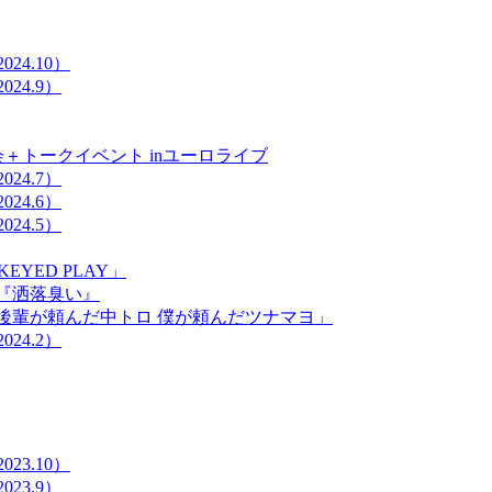
24.10）
24.9）
＋トークイベント inユーロライブ
24.7）
24.6）
24.5）
KEYED PLAY」
ブ『洒落臭い』
宰「後輩が頼んだ中トロ 僕が頼んだツナマヨ」
24.2）
23.10）
23.9）