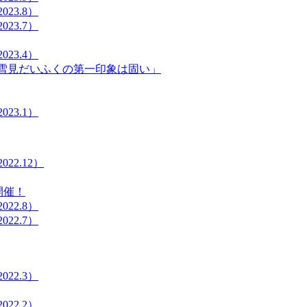
23.8）
23.7）
23.4）
宰「雪見だいふくの第一印象は固い」
23.1）
22.12）
」開催！
22.8）
22.7）
22.3）
22.2）