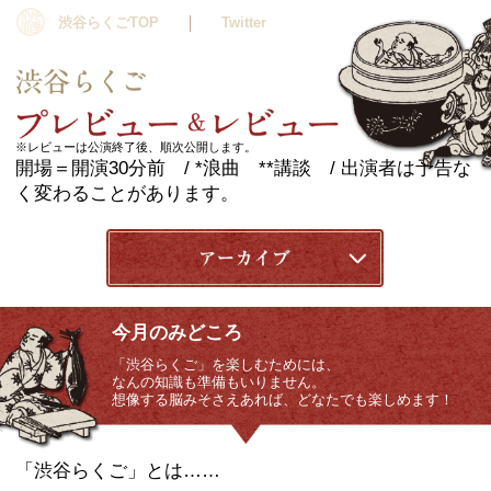
渋谷らくごTOP
Twitter
※レビューは公演終了後、順次公開します。
開場＝開演30分前 / *浪曲 **講談 
く変わることがあります。
今月のみどころ