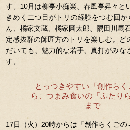
す。10月は柳亭小痴楽、春風亭昇々と
きめく二つ目がトリの経験をつむ回か
ん、橘家文蔵、橘家圓太郎、隅田川馬
定感抜群の師匠方のトリを楽しむ。ど
だいても、魅力的な若手、真打がみな
す。
とっつきやすい「創作らく
ら、つまみ食いの「ふたり
まで
17日（火）20時からは「創作らくご