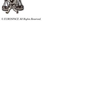
2015年12月
「渋谷らくご」
2015年11月
2015年10月
立川笑二 橘家文蔵
2015年09月
田辺いちか 柳家花緑
2015年08月
2015年07月
20:00～21:00
2015年06月
2015年05月
「おしゃべり緑太の会」
2015年04月
柳家緑太
1月16日（日）
11:00～12:30
「はやおきらくご」
柳家小はだ 三遊亭遊かり
柳家小はぜ 柳家小八
14:00～16:00
「渋谷らくご」