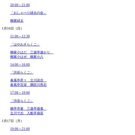
「渋谷らくご」
2024年08月
2024年07月
橘家文吾 柳亭小痴楽
2024年06月
林家つる子 古今亭文菊
2024年05月
1月15日（土）
2024年04月
2024年03月
14:00～16:00
2024年02月
2024年01月
「渋谷らくご」
2023年12月
2023年11月
古今亭駒治 雷門小助六
2023年10月
柳家わさび 柳家小里ん
2023年09月
17:00～19:00
2023年08月
2023年07月
「渋谷らくご」
2023年06月
2023年05月
立川笑二 橘家文蔵
2023年04月
田辺いちか 柳家花緑
2023年03月
2023年02月
20:00～21:00
2023年01月
「おしゃべり緑太の会」
2022年12月