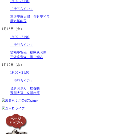
2017年09月
17:45～18:45
2017年08月
2017年07月
「ふたりらくご」
2017年06月
2017年05月
立川こしら 入船亭扇里
2017年04月
19:00～21:00
2017年03月
2017年02月
「渋谷らくご」
2017年01月
2016年12月
橘家文吾 柳亭小痴楽
2016年11月
林家つる子 古今亭文菊
2016年10月
2016年09月
1月15日（土）
2016年08月
14:00～16:00
2016年07月
2016年06月
「渋谷らくご」
2016年05月
2016年04月
古今亭駒治 雷門小助六
2016年03月
柳家わさび 柳家小里ん
2016年02月
2016年01月
17:00～19:00