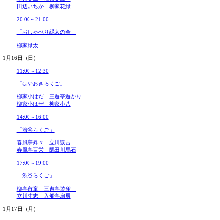
2019年06月
2019年05月
「渋谷らくご」
2019年04月
2019年03月
台所おさん 桂春蝶
2019年02月
玉川太福 立川吉笑
2019年01月
今月のみどころ
2018年12月
2018年11月
「渋谷らくご」を楽しむためには、
2018年10月
なんの知識も準備もいりません。
2018年09月
2018年08月
想像する脳みそさえあれば、どなたでも楽しめます
2018年07月
2018年06月
「渋谷らくご」とは…… ＜初心者が、いつ来ても楽しめる落語
2018年05月
ます。毎月第二金曜から5日間連続10公演。どの回にいらし
2018年04月
な演者さんと番組をご用意して、皆様のご来場をお待ちしてお
2018年03月
前を読めなくても、演目を知らなくても大丈夫！ それがスタ
2018年02月
す。 「ホンモノ」の演者をサンキュータツオが厳選し、なん
2018年01月
める、新しいタイプの落語会です。勉強してこないでください
2017年12月
楽しめます。
2017年11月
1月14日（金）
2017年10月