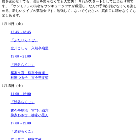
柳亭市童 三遊亭遊雀
2021年02月
立川寸志 入船亭扇辰
2021年01月
1月17日（月）
2020年12月
2020年11月
19:00～21:00
2020年10月
2020年09月
「渋谷らくご」
2020年08月
2020年07月
三遊亭兼太郎 弁財亭和泉
2020年06月
蜃気楼龍玉
2020年05月
1月18日（火）
2020年04月
2020年03月
19:00～21:00
2020年02月
2020年01月
「渋谷らくご」
2019年12月
2019年11月
笑福亭羽光 柳家あお馬
2019年10月
三遊亭青森 瀧川鯉八
2019年09月
1月19日（水）
2019年08月
2019年07月
19:00～21:00