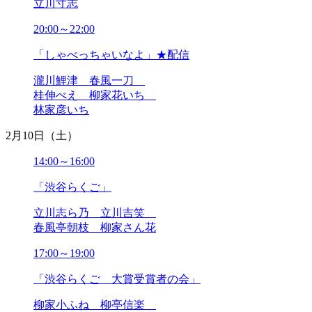
立川寸志
2024年11月
2024年10月
20:00～22:00
2024年09月
「しゃべっちゃいなよ」★配信
2024年08月
2024年07月
瀧川鯉津 春風一刀
2024年06月
桂伸べえ 柳家花いち
2024年05月
林家彦いち
2024年04月
2024年03月
2月10日（土）
2024年02月
2024年01月
14:00～16:00
2023年12月
「渋谷らくご」
2023年11月
2023年10月
立川志ら乃 立川吉笑
2023年09月
春風亭朝枝 柳家さん花
2023年08月
2023年07月
17:00～19:00
2023年06月
2023年05月
「渋谷らくご 大賞受賞者の会」
2023年04月
柳家小ふね 柳亭信楽
2023年03月