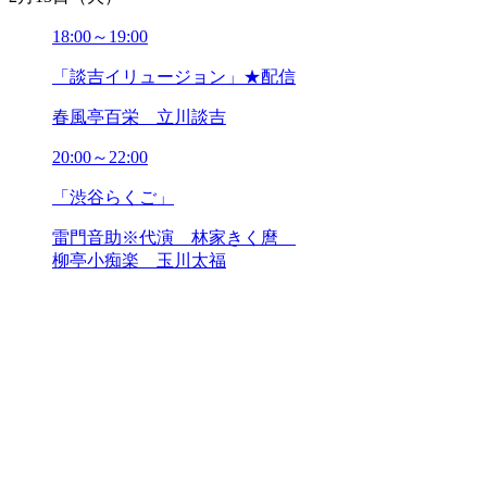
2019年07月
18:00～19:00
2019年06月
2019年05月
「談吉イリュージョン」★配信
2019年04月
2019年03月
春風亭百栄 立川談吉
2019年02月
2019年01月
20:00～22:00
2018年12月
「渋谷らくご」
2018年11月
2018年10月
雷門音助※代演 林家きく麿
2018年09月
柳亭小痴楽 玉川太福
2018年08月
2018年07月
2018年06月
2018年05月
今月のみどころ
2018年04月
2018年03月
「渋谷らくご」を楽しむためには、
2018年02月
なんの知識も準備もいりません。
2018年01月
想像する脳みそさえあれば、どなた
2017年12月
2017年11月