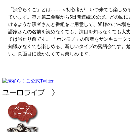
2017年10月
「渋谷らくご」とは…… ＜初心者が、いつ来ても楽しめる
2017年09月
2017年08月
ています。毎月第二金曜から5日間連続10公演。どの回に
2017年07月
けるような演者さんと番組をご用意して、皆様のご来場を
2017年06月
語家さんの名前を読めなくても、演目を知らなくても大丈
2017年05月
ては当たり前です。 「ホンモノ」の演者をサンキュータ
2017年04月
知識がなくても楽しめる、新しいタイプの落語会です。勉
2017年03月
2017年02月
い。真面目に聴かなくても楽しめます。
2017年01月
2016年12月
2016年11月
2016年10月
2016年09月
2016年08月
2016年07月
2016年06月
2016年05月
2016年04月
2016年03月
2016年02月