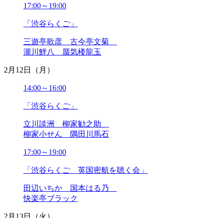
2021年05月
17:00～19:00
2021年04月
2021年03月
「渋谷らくご」
2021年02月
三遊亭歌彦 古今亭文菊
2021年01月
瀧川鯉八 蜃気楼龍玉
2020年12月
2020年11月
2月12日（月）
2020年10月
2020年09月
14:00～16:00
2020年08月
2020年07月
「渋谷らくご」
2020年06月
立川談洲 柳家勧之助
2020年05月
柳家小せん 隅田川馬石
2020年04月
2020年03月
17:00～19:00
2020年02月
2020年01月
「渋谷らくご 英国密航を聴く会」
2019年12月
2019年11月
田辺いちか 国本はる乃
2019年10月
快楽亭ブラック
2019年09月
2月13日（火）
2019年08月