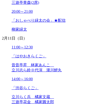
三遊亭青森(2席)
2023年02月
2023年01月
20:00～21:00
2022年12月
2022年11月
「おしゃべり緑太の会」★配信
2022年10月
2022年09月
柳家緑太
2022年08月
2月11日（日）
2022年07月
2022年06月
11:00～12:30
2022年05月
2022年04月
「はやおきらくご」
2022年03月
2022年02月
昔昔亭昇 林家あんこ
2022年01月
立川志ら鈴※代演 瀧川鯉丸
2021年12月
2021年11月
14:00～16:00
2021年10月
「渋谷らくご」
2021年09月
2021年08月
立川らく兵 橘家文蔵
2021年07月
三遊亭花金 橘家圓太郎
2021年06月