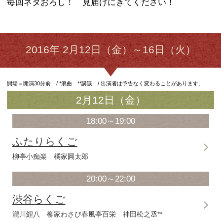
鯉八、15日20時に15年創作大賞の玉
がらトリをとります！
平日18時にも注目！
社会人は午後半休をとって、あるいは
に。少し無理をして午後の優雅な一時
ませんか？
12日は骨太な古典落語を堪能する、若
とベテラン・橘家圓太郎の組みあわせ
15月には、高速・立川こしらと、低速