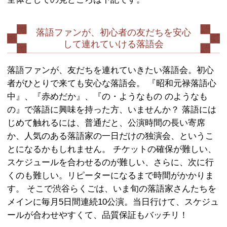
「渋谷らくご」は二つ目と若手真打中
が、講談、浪曲、そして中堅、ベテラ
まで出演しております。
どなたか一人でも気になって追いかけ
最終的には落語界全体を俯瞰して観ら
しているつもりですので、まずはこの
をプラットフォームとしていただける
れしいです。
全体としての見どころは下記です。