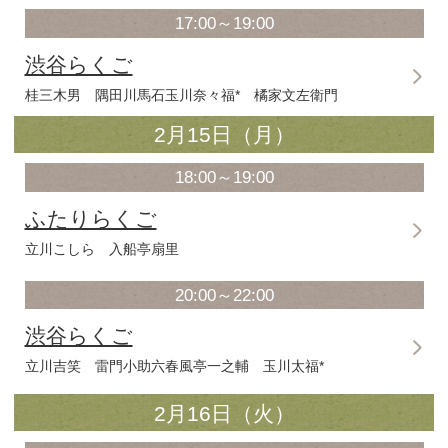
在は、歴史的な意味を持ちます。旗振
毎回ネタおろし！ 見届けにきてくだ
2016年 2月12日（金）～
開場＝開演30分前 / *浪曲 **講談 / 出演者は予告なく
2月12日（金）
18:00～19:00