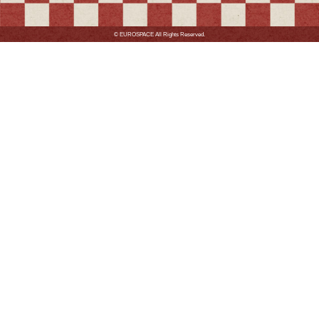
春風亭昇々 昔昔亭A太郎
立川志ら乃 瀧川鯉
17:00～19:00
渋谷らくご
古今亭志ん八 柳家ろべえ
立川左談次 柳家
2月14日（日）
14:00～16:00
渋谷らくご
瀧川鯉斗 立川こしら
神田松之丞** 古今亭