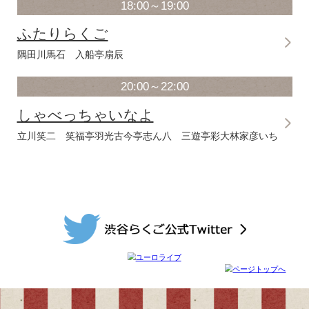
ふたりらくご
柳亭小痴楽 橘家圓太郎
20:00～22:00
渋谷らくご
瀧川鯉八 柳家わさび
春風亭百栄 神田松之丞
2月13日（土）
14:00～16:00
渋谷らくご