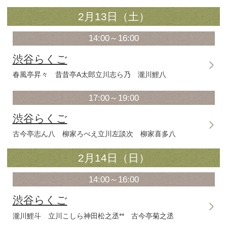
の、コントラスト一番の若手真打競演
15火は、シブラク恒例、馬石・扇辰の
語会」。初心者にこそ味わってほしい
林家彦いちプレゼン
創作らくごネタおろし会「し
ゃいなよ」
偶数月に定期的に開催されているネタ
苦闘する落語家さんとは対照的に、初
爆笑を満喫するお客さん。会派を超え
なく「ネタおろし会」で創作を初披露