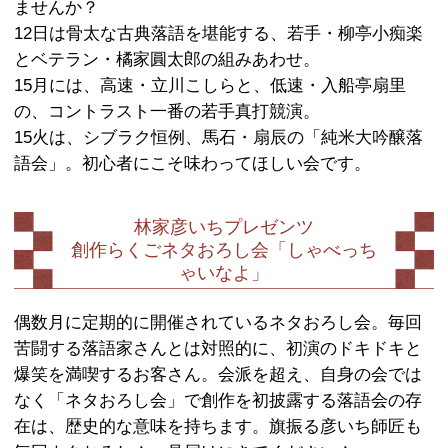
す。 そこで渋谷らくごは、いま旬の落
メインに毎月5日間連続10公演。当日
ールが合わせやすくて、品質保証もバ
二つ目がトリをとる公演
若手の躍動、ベテランの安定
時間は全員30分！
一級品の腕をもつ師匠方に、才気あふ
がおなじ持ち時間で勝負を挑み、ベテ
入って盛り上げてくれます。 2月は12
田松之丞、13日14時公演に15年渋谷