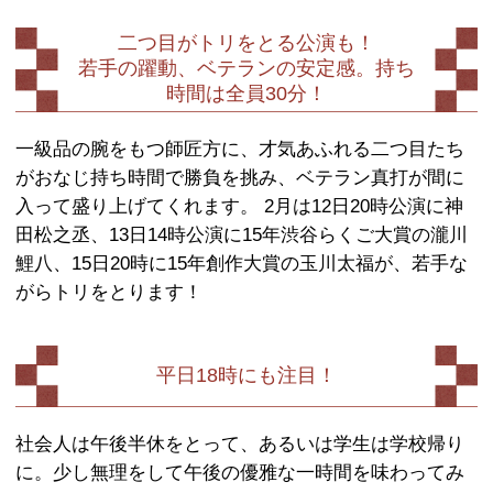
落語ファンが、初心者の友だ
して連れていける落語
落語ファンが、友だちを連れていきた
者がひとりで来ても安心な落語会。 『
中』、『赤めだか』、『の・ようなもの
の』で落語に興味を持った方、いません
じめて触れるには、普通だと、公演時
か、人気のある落語家の一日だけの独
とになるかもしれません。 チケットの
スケジュールを合わせるのが難しい、
くのも難しい。リピーターになるまで