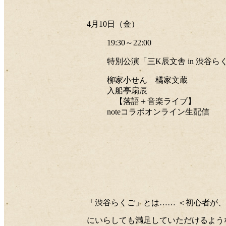
4月10日（金）
19:30～22:00
特別公演「三K辰文舎 in 渋谷ら
柳家小せん 橘家文蔵
入船亭扇辰
【落語＋音楽ライブ】
noteコラボオンライン生配信
「渋谷らくご」とは…… ＜初心者が、
にいらしても満足していただけるよう