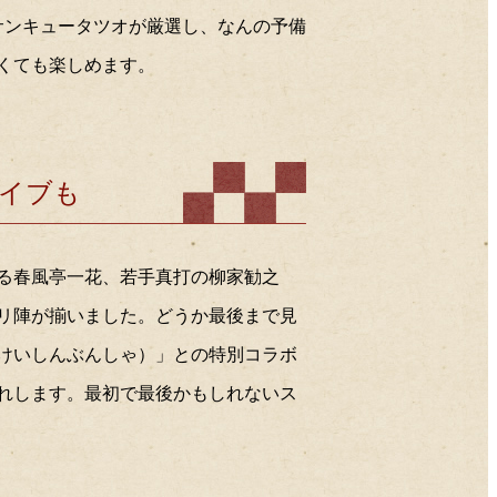
2024年11月
サンキュータツオが厳選し、なんの予備
2024年10月
くても楽しめます。
2024年09月
2024年08月
2024年07月
2024年06月
2024年05月
2024年04月
イブも
2024年03月
2024年02月
2024年01月
なる春風亭一花、若手真打の柳家勧之
2023年12月
2023年11月
リ陣が揃いました。どうか最後まで見
2023年10月
2023年09月
んけいしんぶんしゃ）」との特別コラボ
2023年08月
れします。最初で最後かもしれないス
2023年07月
2023年06月
2023年05月
2023年04月
2023年03月