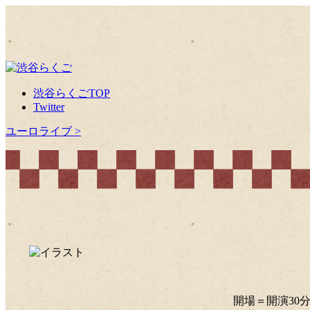
渋谷らくごTOP
Twitter
ユーロライブ >
開場＝開演30