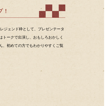
2023年02月
2023年01月
プ！
2022年12月
2022年11月
2022年10月
2022年09月
りレジェンド枠として、プレゼンテータ
2022年08月
はトークで出演し、おもしろおかしく
2022年07月
2022年06月
ん、初めての方でもわかりやすくご覧
2022年05月
2022年04月
2022年03月
2022年02月
2022年01月
2021年12月
2021年11月
2021年10月
2021年09月
2021年08月
2021年07月
2021年06月