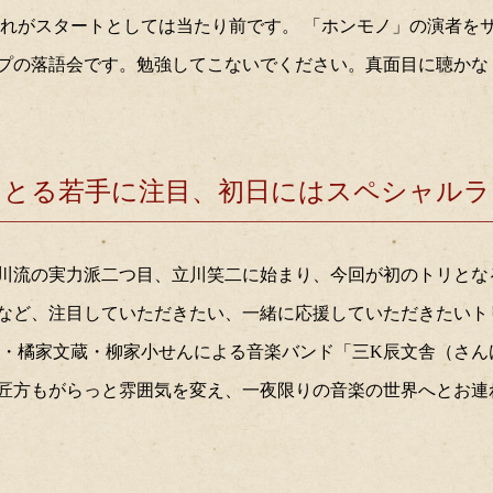
それがスタートとしては当たり前です。 「ホンモノ」の演者を
プの落語会です。勉強してこないでください。真面目に聴かな
をとる若手に注目、初日にはスペシャルラ
た立川流の実力派二つ目、立川笑二に始まり、今回が初のトリと
など、注目していただきたい、一緒に応援していただきたいト
辰・橘家文蔵・柳家小せんによる音楽バンド「三K辰文舎（さ
匠方もがらっと雰囲気を変え、一夜限りの音楽の世界へとお連