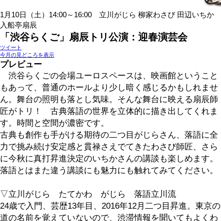
1月10日（土）14:00～16:00 立川がじら 
入船亭扇辰
「渋谷らくご」扇辰トリ公演：迎
ツイート
今月の見どころを表示
プレビュー
渋谷らくごの会場ユーロスペースは、
もあって、普通のホールより少し暗く感