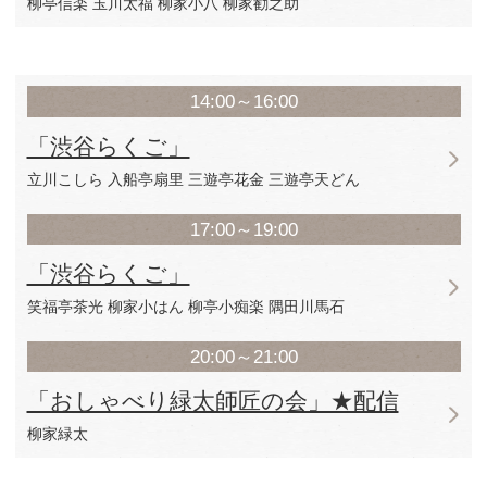
立川がじら 桂伸べえ
春風一刀
20:00～22:00
「渋谷らくご」
柳亭信楽 玉川太福
柳家小八 柳家勧之助
7月11日（土）
14:00～16:00
「渋谷らくご」
立川こしら 入船亭扇里
三遊亭花金 三遊亭天