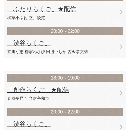
「はやおきらくご」
柳家わか馬 立川幸朝
林家やま彦 桂鷹治
14:00～16:00
「渋谷らくご」
三遊亭兼太郎 三遊亭遊雀
立川吉笑 橘家文蔵
17:00～19:00
「渋谷らくご」
三遊亭青森 林家鉄平
柳家小里ん 瀧川鯉八