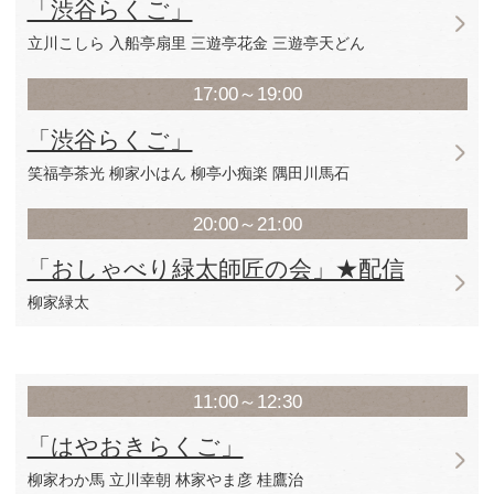
信も行います。配信チケットは上限200
聴は24時間以内！ ライブ感を大切にお
（渋谷らくごの配信は全て同条件です）
▽立川がじら たてかわ がじら 落語
24歳で入門、芸歴15年目、2016年12
道の名前を覚えていないので、渋滞情報
からない。忙しい日は夜8時までご飯を
れたての新鮮なキャベツが送られてくる
がキャベツでいっぱいになる。
▽桂伸べえ かつら しんべえ 落語芸
23歳で入門、2017年6月二つ目昇進。「2