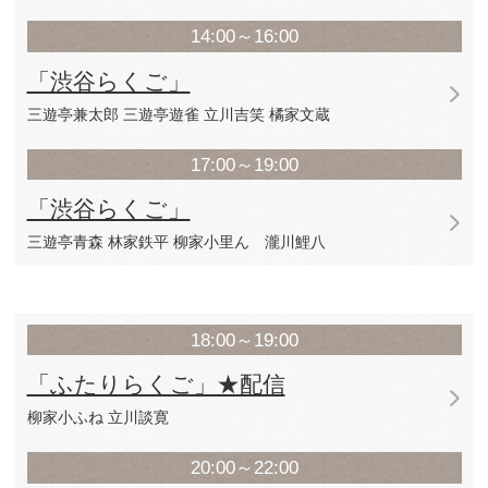
創作大賞」受賞。落語を覚えながら寝る
で、ちょっとずつ綺麗におかずを盛り付
る。AIを駆使して落語会のチラシをつくって
フォームを使いこなせない。
▽春風一刀 はるかぜ いっとう 落語
25歳で入門、芸歴13年目、2017年11月二
年3月真打昇進が決定した。「渋谷らくご大
みな二つ目」受賞。ダイエットを心がけ
ログにアップしている。先日急に「ドラ
いたキーホルダー」が欲しくなった。
7月10日（金）