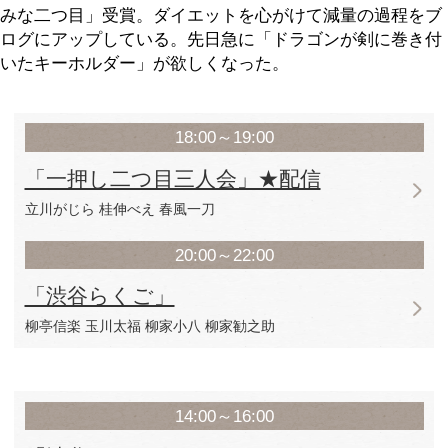
ツイート
今月の見どころを表示
プレビュー
＊配信でもご覧いただける公演です。
シブラクが一押しする二つ目３人による
す。立川流期待の星、いかにも曲者とい
さんがトップバッター。癖になる語り口
んが二番手。トリは、シブラクレギュラ
ちゃいなよ！でもお馴染の一刀さん。そ
時期も見えてきた3人による気合の1時間
18：00と少し早めの開演ですが、落語
事をしたり、早めに帰宅もできるおすす