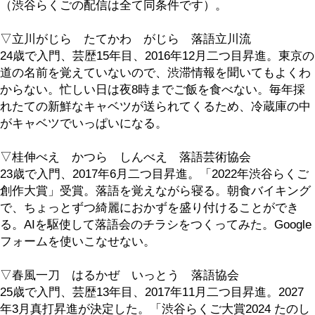
7月14日（火）
18:00～19:00
「創作らくご」★配信
春風亭昇々 弁財亭和泉
20:00～22:00
「渋谷らくご」
春風亭朝枝 立川笑二
柳家さん花 春風亭百栄
7月10日（金）18:00～19:00 立川がじら 桂
「一押し二つ目三人会」 ★配信