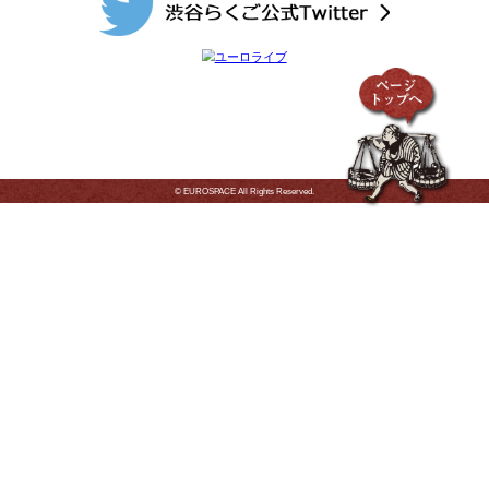
「渋谷らくご」
立川こしら 入船亭扇里
三遊亭花金 三遊亭天
17:00～19:00
「渋谷らくご」
笑福亭茶光 柳家小はん
柳亭小痴楽 隅田川馬
20:00～21:00
「おしゃべり緑太師匠の会」
柳家緑太