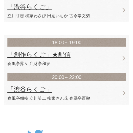
18:00～19:00
「一押し二つ目三人会」★配
立川がじら 桂伸べえ
春風一刀
20:00～22:00
「渋谷らくご」
柳亭信楽 玉川太福
柳家小八 柳家勧之助
7月11日（土）
14:00～16:00