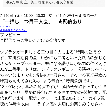
7月13日（月）
18:00～19:00
「ふたりらくご」★配信
柳家小ふね 立川談寛
20:00～22:00
「渋谷らくご」
立川寸志 柳家わさび
田辺いちか 古今亭文菊