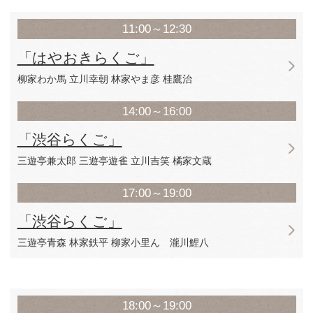
17:00～19:00
「渋谷らくご」
笑福亭茶光 柳家小はん
柳亭小痴楽 隅田川馬
20:00～21:00
「おしゃべり緑太師匠の会」
柳家緑太
7月12日（日）
11:00～12:30