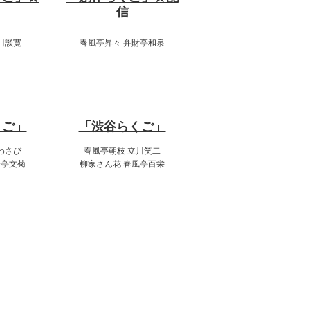
信
川談寛
春風亭昇々 弁財亭和泉
:00
20:00～22:00
くご」
「渋谷らくご」
わさび
春風亭朝枝 立川笑二
今亭文菊
柳家さん花 春風亭百栄