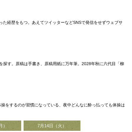
なった経歴をもつ。あえてツイッターなどSNSで発信をせずウェブサ
煙所を探す。原稿は手書き、原稿用紙に万年筆。2028年秋に六代目「柳
に体操をするのが習慣になっている、夜中どんなに酔っ払っても体操は
（月）
7月14日（火）