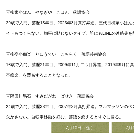
▽柳家小はん やなぎや こはん 落語協会
29歳で入門、芸歴15年目、2026年3月真打昇進。三代目柳家小
イトもつくらない。物事に動じないタイプ。誰にもLINEの連絡先を
▽柳亭小痴楽 りゅうてい こちらく 落語芸術協会
16歳で入門、芸歴21年目、2009年11月二つ目昇進。2019年
亭痴楽」を襲名することとなった。
▽隅田川馬石 すみだがわ ばせき 落語協会
24歳で入門、芸歴33年目、2007年3月真打昇進。フルマラソン
欠かさない。自転車移動を好む。落語を終えるとすぐに帰る。
7月10日（金）
7月