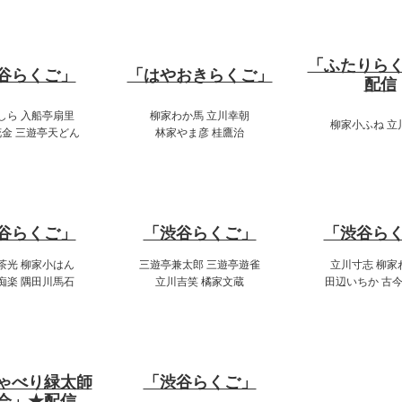
:00～16:00
11:00～12:30
18:00～19
「ふたりら
谷らくご」
「はやおきらくご」
配信
しら 入船亭扇里
柳家わか馬 立川幸朝
柳家小ふね 立
金 三遊亭天どん
林家やま彦 桂鷹治
:00～19:00
14:00～16:00
20:00～22
谷らくご」
「渋谷らくご」
「渋谷ら
茶光 柳家小はん
三遊亭兼太郎 三遊亭遊雀
立川寸志 柳家
痴楽 隅田川馬石
立川吉笑 橘家文蔵
田辺いちか 古
:00～21:00
17:00～19:00
ゃべり緑太師
「渋谷らくご」
会」★配信