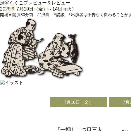
渋谷らくごプレビュー＆レビュー
2026年 7月10日（金）～14日（火）
渋谷らくごTOP
Twitter
開場＝開演30分前 / *浪曲 **講談 / 出演者は予告なく変わること
アーカイブ
7月10日（金）
7月
18:00～19:00
14
「一押し二つ目三人