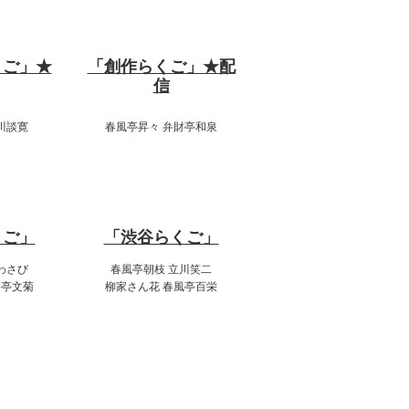
:00
18:00～19:00
くご」★
「創作らくご」★配
信
川談寛
春風亭昇々 弁財亭和泉
:00
20:00～22:00
くご」
「渋谷らくご」
わさび
春風亭朝枝 立川笑二
今亭文菊
柳家さん花 春風亭百栄