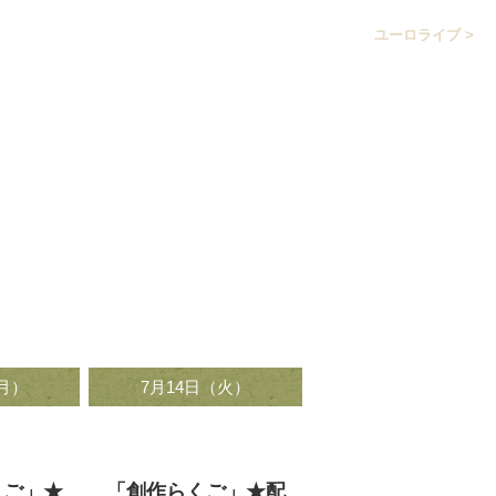
ユーロライブ >
（月）
7月14日（火）
:00
18:00～19:00
くご」★
「創作らくご」★配