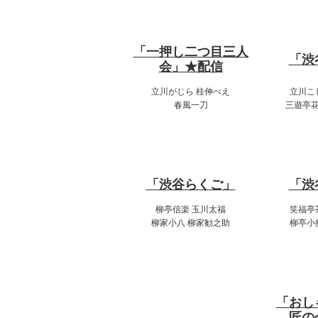
18:00～19:00
14
「一押し二つ目三人
「渋
会」★配信
立川がじら 桂伸べえ
立川こ
春風一刀
三遊亭花
20:00～22:00
17
「渋谷らくご」
「渋
柳亭信楽 玉川太福
笑福亭
柳家小八 柳家勧之助
柳亭小
20
「おし
匠の