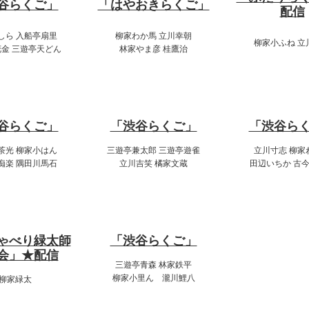
谷らくご」
「はやおきらくご」
配信
しら 入船亭扇里
柳家わか馬 立川幸朝
柳家小ふね 立
金 三遊亭天どん
林家やま彦 桂鷹治
:00～19:00
14:00～16:00
20:00～22
谷らくご」
「渋谷らくご」
「渋谷ら
茶光 柳家小はん
三遊亭兼太郎 三遊亭遊雀
立川寸志 柳家
痴楽 隅田川馬石
立川吉笑 橘家文蔵
田辺いちか 古
:00～21:00
17:00～19:00
ゃべり緑太師
「渋谷らくご」
会」★配信
三遊亭青森 林家鉄平
柳家小里ん 瀧川鯉八
柳家緑太