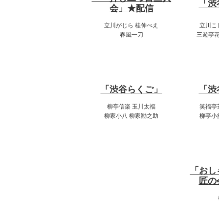
「渋
会」★配信
立川がじら 桂伸べえ
立川こ
春風一刀
三遊亭花
20:00～22:00
17
「渋谷らくご」
「渋
柳亭信楽 玉川太福
笑福亭
柳家小八 柳家勧之助
柳亭小
20
「おし
匠の