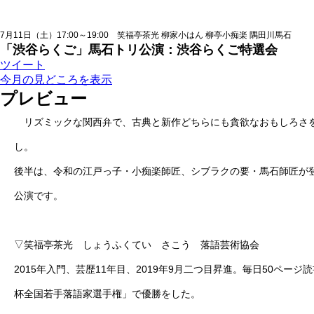
7月11日（土）17:00～19:00 笑福亭茶光 柳家小はん 柳亭小痴楽 隅田川馬石
「渋谷らくご」馬石トリ公演：渋谷らくご特選会
ツイート
今月の見どころを表示
プレビュー
リズミックな関西弁で、古典と新作どちらにも貪欲なおもしろさを
し。
後半は、令和の江戸っ子・小痴楽師匠、シブラクの要・馬石師匠が
公演です。
▽笑福亭茶光 しょうふくてい さこう 落語芸術協会
2015年入門、芸歴11年目、2019年9月二つ目昇進。毎日50
杯全国若手落語家選手権」で優勝をした。