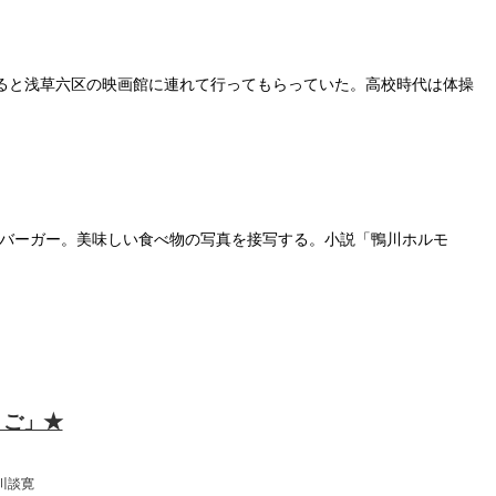
わると浅草六区の映画館に連れて行ってもらっていた。高校時代は体操
モスバーガー。美味しい食べ物の写真を接写する。小説「鴨川ホルモ
（月）
:00
くご」★
川談寛