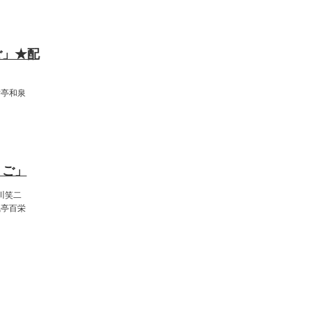
:00
ご」★配
財亭和泉
:00
くご」
川笑二
風亭百栄