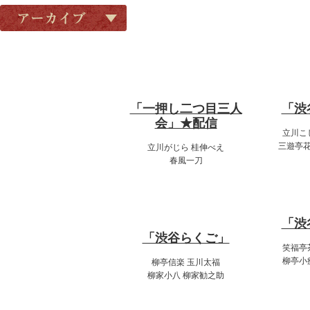
アーカイブ
7月10日（金）
7月
18:00～19:00
14
「一押し二つ目三人
「渋
会」★配信
立川こ
三遊亭花
立川がじら 桂伸べえ
春風一刀
17
20:00～22:00
「渋
「渋谷らくご」
笑福亭
柳亭小
柳亭信楽 玉川太福
柳家小八 柳家勧之助
20