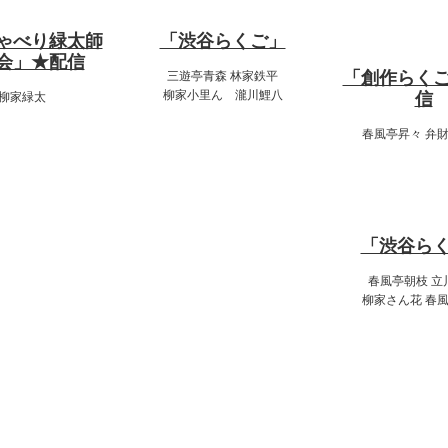
18:00～19
ゃべり緑太師
「渋谷らくご」
会」★配信
「創作らく
三遊亭青森 林家鉄平
柳家小里ん 瀧川鯉八
信
柳家緑太
春風亭昇々 弁
20:00～22
「渋谷ら
春風亭朝枝 立
柳家さん花 春