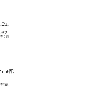
:00
くご」
わさび
今亭文菊
（火）
:00
ご」★配
財亭和泉
:00