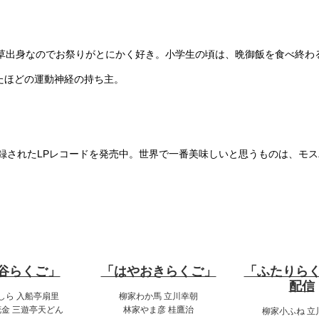
き。浅草出身なのでお祭りがとにかく好き。小学生の頃は、晩御飯を食べ終
たほどの運動神経の持ち主。
語が収録されたLPレコードを発売中。世界で一番美味しいと思うものは、
11日（土）
7月12日（日）
7月13日
:00～16:00
11:00～12:30
18:00～19
谷らくご」
「はやおきらくご」
「ふたりら
配信
しら 入船亭扇里
柳家わか馬 立川幸朝
金 三遊亭天どん
林家やま彦 桂鷹治
柳家小ふね 立