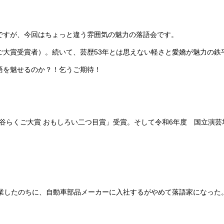
ですが、今回はちょっと違う雰囲気の魅力の落語会です。
大賞受賞者）。続いて、芸歴53年とは思えない軽さと愛嬌が魅力の鉄
語を魅せるのか？！乞うご期待！
3年「渋谷らくご大賞 おもしろい二つ目賞」受賞。そして令和6年度 国立
校を卒業したのちに、自動車部品メーカーに入社するがやめて落語家になっ