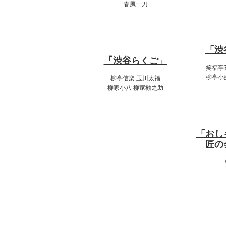
春風一刀
17
20:00～22:00
「渋
「渋谷らくご」
笑福亭
柳亭小
柳亭信楽 玉川太福
柳家小八 柳家勧之助
20
「おし
匠の