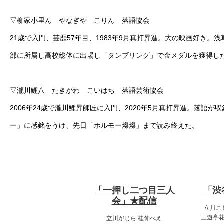
▽柳家小里ん やなぎや こりん 落語協会
21歳で入門、芸歴57年目、1983年9月真打昇進。大の映画好
部に所属し高校総体に出場し「タンブリング」で金メダルを獲得し
▽瀧川鯉八 たきがわ こいはち 落語芸術協会
2006年24歳で瀧川鯉昇師匠に入門、2020年5月真打昇進。落
ー」に感銘をうけ、先日「ホルモー燦燦」まで読み終えた。
7月10日（金）
7月
18:00～19:00
14
「一押し二つ目三人
「渋
会」★配信
立川こ
三遊亭花
立川がじら 桂伸べえ