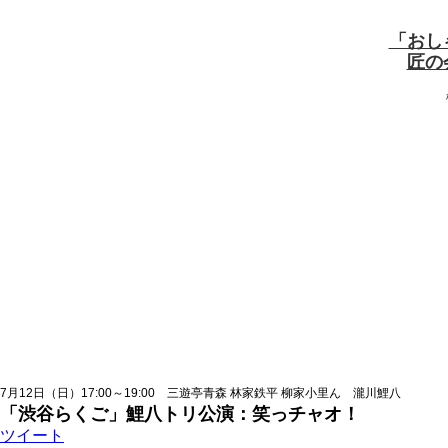
「おし
匠の
7月12日（日）17:00～19:00 三遊亭青森 林家鉄平 柳家小里ん 瀧川鯉八
「渋谷らくご」鯉八トリ公演：笑っチャオ！
ツイート