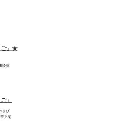
（月）
:00
くご」★
川談寛
:00
くご」
わさび
今亭文菊
（火）