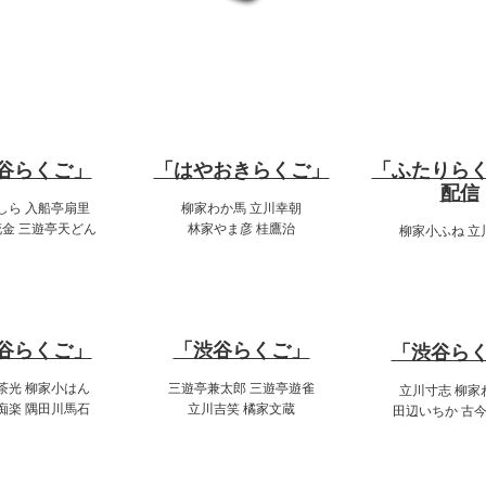
11日（土）
7月12日（日）
7月13日
:00～16:00
11:00～12:30
18:00～19
谷らくご」
「はやおきらくご」
「ふたりら
配信
しら 入船亭扇里
柳家わか馬 立川幸朝
金 三遊亭天どん
林家やま彦 桂鷹治
柳家小ふね 立
:00～19:00
14:00～16:00
20:00～22
谷らくご」
「渋谷らくご」
「渋谷ら
茶光 柳家小はん
三遊亭兼太郎 三遊亭遊雀
立川寸志 柳家
痴楽 隅田川馬石
立川吉笑 橘家文蔵
田辺いちか 古
7月14日
:00～21:00
17:00～19:00