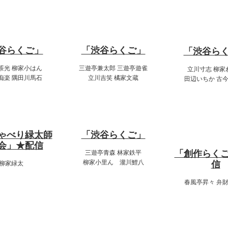
:00～19:00
14:00～16:00
20:00～22
谷らくご」
「渋谷らくご」
「渋谷ら
茶光 柳家小はん
三遊亭兼太郎 三遊亭遊雀
立川寸志 柳家
痴楽 隅田川馬石
立川吉笑 橘家文蔵
田辺いちか 古
7月14日
:00～21:00
17:00～19:00
18:00～19
ゃべり緑太師
「渋谷らくご」
会」★配信
「創作らく
三遊亭青森 林家鉄平
柳家小里ん 瀧川鯉八
信
柳家緑太
春風亭昇々 弁
20:00～22