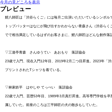
今月の見どころを表示
プレビュー
鯉八師匠は「渋谷らくご」には毎月ご出演いただいているシンボル
トップバッターはなにが飛び出すかわからない青森さん（渋谷らくご
でで相当満足しているはずのお客さまに、鯉八師匠はどんな創作落
▽三遊亭青森 さんゆうてい あおもり 落語協会
23歳で入門、現在入門12年目、2019年2月二つ目昇進。202
プリントされたTシャツを着ている。
▽林家鉄平 はやしや てっぺい 落語協会
22歳で入門、芸歴53年目、1989年3月真打昇進。高等専門学
属していた。前座のころは三平師匠の犬の散歩もしていた。