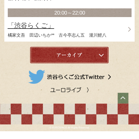
20:00～22:00
「渋谷らくご」
立川寸志 玉川太福*
橘家圓太郎 蜃気楼龍
7月11日（土）
14:00～16:00
「渋谷らくご」
三遊亭兼太郎 立川談吉
柳家小里ん 柳亭
17:00～19:00