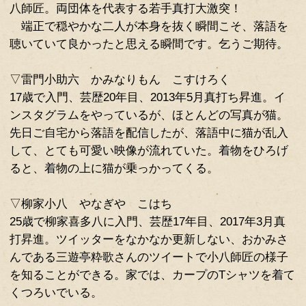
プレビュー
今後40年は楽しませてもらえそうな
なかでも現時点で頭角を現すふたり。
落語芸術協会からは小助六師匠、落
八師匠。両団体を代表する若手真打大
端正で穏やかな二人が本身を抜く瞬
聴いていて良かったと思える瞬間です
▽雷門小助六 かみなりもん こすけ
17歳で入門、芸歴20年目、2013年5
ンスタグラムをやっているが、ほとん