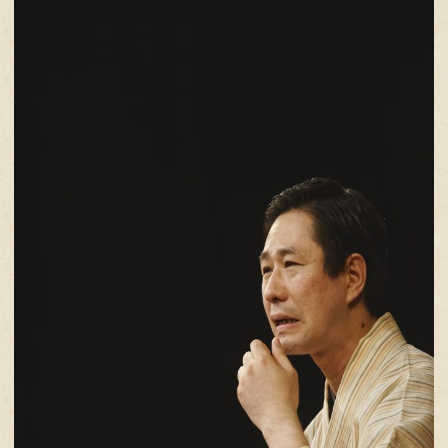
2020.7.14（火）18-19「ふたりらくご
雷門小助六（かみなりもん こすけろく
柳家小八（やなぎや こはち）-船徳
雷門小助六師匠
雷門小助六師匠