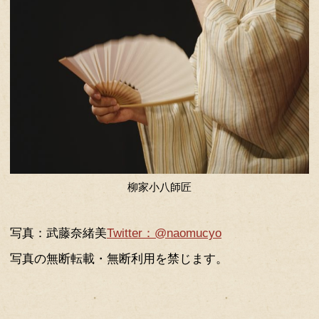
柳家小八師匠