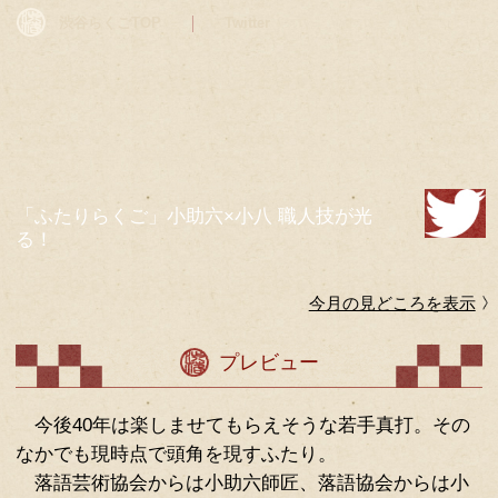
渋谷らくごTOP
Twitter
7月14日（火）18:00～19:00 雷門小助六 柳家小
「ふたりらくご」小助六×小八 職人技
る！
今月