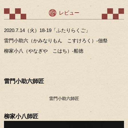
先日ご自宅から落語を配信したが、落
して、とても可愛い映像が流れていた
ると、着物の上に猫が乗っかってくる
▽柳家小八 やなぎや こはち
25歳で柳家喜多八に入門、芸歴17年目、
打昇進。ツイッターをなかなか更新し
んである三遊亭粋歌さんのツイートで
を知ることができる。家では、カープ
くつろいでいる。
レビュー