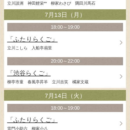
2020年 7月10日（金）～
開場＝開演30分前 / *浪曲 **講談 / 出演者は予告なく
7月10日（金）
18:00～19:00
「ふたりらくご」
隅田川馬石 入船亭扇辰