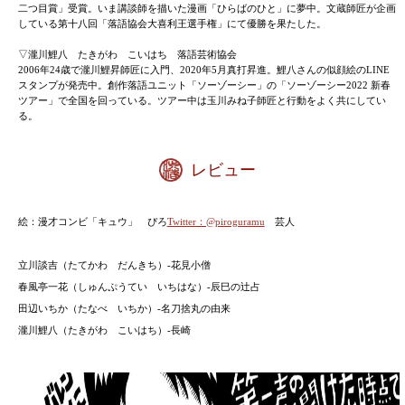
そしてトリは渋谷らくごを象徴する存在、新しい落語の可
匠。「自分のことを中の下だと思っている人に創っている
も思えるような不思議な味わいの落語、ぜひ味わってくだ
▽立川談吉 たてかわ だんきち 落語立川流
26歳で入門、芸歴14年目、2011年6月二つ目昇進。iPho
ラーメンを食べている。学生時代に覚えた元素記号を覚え
れられない。初詣で神社にいったところ、今年厄年である
▽春風亭一花 しゅんぷうてい いちはな 落語協会
26歳で入門、芸歴8年目、2018年3月に二つ目昇進。イン
ず」をアップしていたが、最近は飽きている。写真を撮ら
ることが多い。先日落語会の売り上げを全部持ち帰ろうと
▽田辺いちか たなべ いちか 講談協会
2014年に入門、芸歴8年目、2019年3月に二つ目昇進。20
二つ目賞」受賞。いま講談師を描いた漫画「ひらばのひと
している第十八回「落語協会大喜利王選手権」にて優勝を