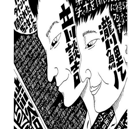
▽瀧川鯉八 たきがわ こいはち 落語芸術協会
2006年24歳で瀧川鯉昇師匠に入門、2020年5月真打昇進。
スタンプが発売中。創作落語ユニット「ソーゾーシー」の「ソ
ツアー」で全国を回っている。ツアー中は玉川みね子師匠
る。
レビュー
絵：漫才コンビ「キュウ」 ぴろ
Twitter：@piroguramu
芸
立川談吉（たてかわ だんきち）-花見小僧
春風亭一花（しゅんぷうてい いちはな）-辰巳の辻占
田辺いちか（たなべ いちか）-名刀捨丸の由来