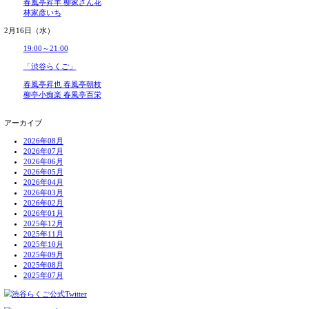
「渋谷らくご」
三遊亭青森 立川吉笑
柳家小八 隅田川馬石
2月12日（土）
14:00～16:00
「渋谷らくご」
三遊亭好二郎 橘家圓太郎
玉川太福* 古今亭文菊
17:00～19:00
「渋谷らくご」
柳亭市童 立川談洲
入船亭扇里 蜃気楼龍玉