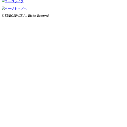
20:00～21:00
「おしゃべり緑太の会」
柳家緑太
2月13日（日）
11:00～12:30
「はやおきらくご」
林家やま彦 春風亭与いち
春風亭昇市 三遊亭鳳笑
14:00～16:00
「渋谷らくご」
立川志ら乃 柳家勧之助
立川談修 橘家文蔵
17:00～19:00