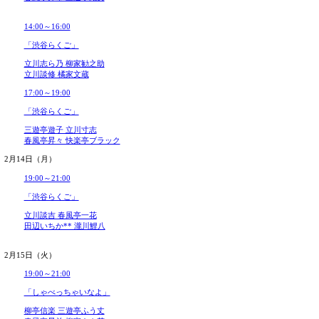
2022年 2月11日（金）～
開場＝開演30分前 / *浪曲 **講談 / 出演者は予告な
2月11日（金）
14:00～16:00
「渋谷らくご」
立川笑二 林家きく麿
柳家小せん 古今亭菊之丞
17:00～19:00