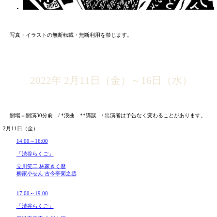
瀧川鯉八（たきがわ こいはち）-長崎