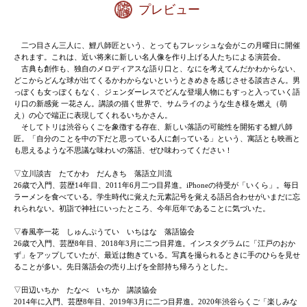
「渋谷らくご」近未来の名人たち
今月
プレビュー
二つ目さん三人に、鯉八師匠という、とってもフレッシュ
されます。これは、近い将来に新しい名人像を作り上げる
古典も創作も、独自のメロディアスな語り口と、なにを考
どこからどんな球が出てくるかわからないというときめき
っぽくも女っぽくもなく、ジェンダーレスでどんな登場人
り口の新感覚 一花さん。講談の描く世界で、サムライのよ
え）の心で端正に表現してくれるいちかさん。