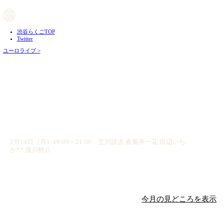
渋谷らくごTOP
Twitter
ユーロライブ >
2月14日（月）19:00～21:00 立川談吉 春風亭一
か** 瀧川鯉八