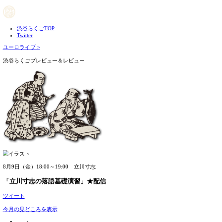
渋谷らくごTOP
Twitter
ユーロライブ >
渋谷らくごプレビュー＆レビュー