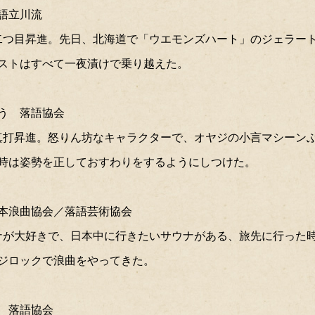
語立川流
年6月二つ目昇進。先日、北海道で「ウエモンズハート」のジェラ
ストはすべて一夜漬けで乗り越えた。
う 落語協会
年3月真打昇進。怒りん坊なキャラクターで、オヤジの小言マシー
時は姿勢を正しておすわりをするようにしつけた。
本浪曲協会／落語芸術協会
門。サウナが大好きで、日本中に行きたいサウナがある、旅先に行っ
ジロックで浪曲をやってきた。
 落語協会