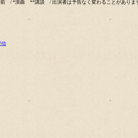
分前 / *浪曲 **講談 / 出演者は予告なく変わることがありま
配信