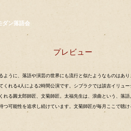
～16:00 立川談吉 橘家圓太郎 玉川太福 古今亭文菊
モダン落語会
プレビュー
るように、落語や演芸の世界にも流行と似たようなものはあり
てくれる4人による2時間公演です。シブラクでは談吉イリュ
くれる圓太郎師匠、文菊師匠。太福先生は、浪曲という、落語
持つ可能性を追求し続けています。文菊師匠が毎月ここで聴け