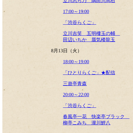
立川志ら乃 隅田川馬石
17:00～19:00
「渋谷らくご」
立川吉笑 五明樓玉の輔
田辺いちか 蜃気楼龍玉
8月13日（火）
18:00～19:00
「ひとりらくご」★配信
三遊亭青森
20:00～22:00
「渋谷らくご」
春風亭一花 快楽亭ブラック
柳亭こみち 瀧川鯉八