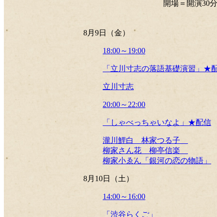
開場＝開演30
8月9日（金）
18:00～19:00
「立川寸志の落語基礎演習」★
立川寸志
20:00～22:00
「しゃべっちゃいなよ」★配信
瀧川鯉白 林家つる子
柳家さん花 柳亭信楽
柳家小ゑん「銀河の恋の物語」
8月10日（土）
14:00～16:00
「渋谷らくご」