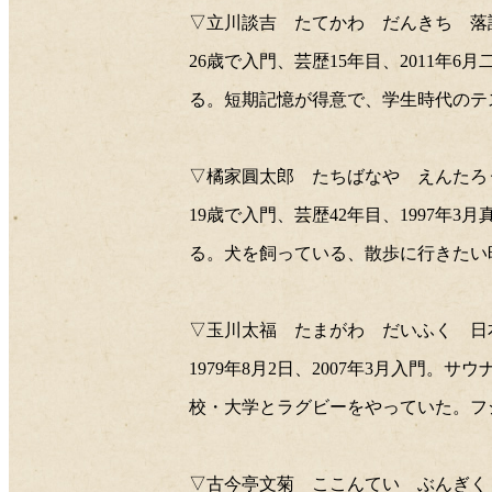
▽立川談吉 たてかわ だんきち 落
26歳で入門、芸歴15年目、2011
る。短期記憶が得意で、学生時代のテ
▽橘家圓太郎 たちばなや えんたろ
19歳で入門、芸歴42年目、1997
る。犬を飼っている、散歩に行きたい
▽玉川太福 たまがわ だいふく 日
1979年8月2日、2007年3月入
校・大学とラグビーをやっていた。フ
▽古今亭文菊 ここんてい ぶんぎく