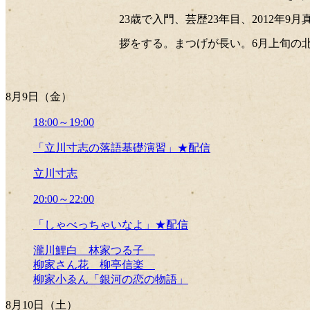
23歳で入門、芸歴23年目、2012
拶をする。まつげが長い。6月上旬の
8月9日（金）
18:00～19:00
「立川寸志の落語基礎演習」★配信
立川寸志
20:00～22:00
「しゃべっちゃいなよ」★配信
瀧川鯉白 林家つる子
柳家さん花 柳亭信楽
柳家小ゑん「銀河の恋の物語」
8月10日（土）