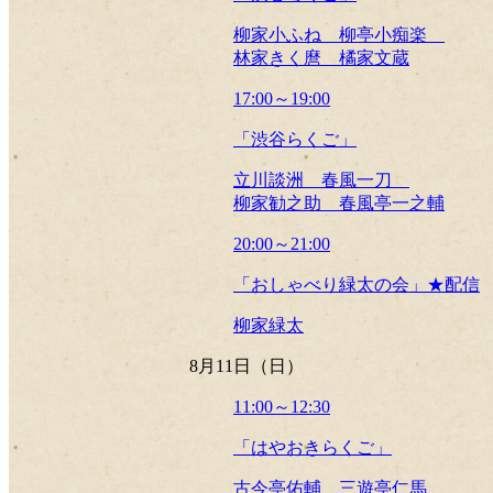
柳家小ふね 柳亭小痴楽
林家きく麿 橘家文蔵
17:00～19:00
「渋谷らくご」
立川談洲 春風一刀
柳家勧之助 春風亭一之輔
20:00～21:00
「おしゃべり緑太の会」★配信
柳家緑太
8月11日（日）
11:00～12:30
「はやおきらくご」
古今亭佑輔 三遊亭仁馬