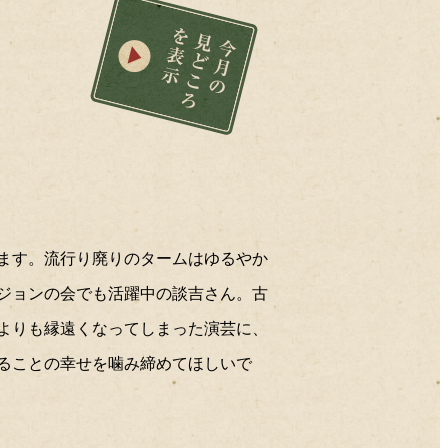
今月の見どころを表示
2019年08月
2019年07月
2019年06月
2019年05月
2019年04月
2019年03月
2019年02月
2019年01月
2018年12月
2018年11月
2018年10月
2018年09月
ます。流行り廃りのタームはゆるやか
2018年08月
2018年07月
ージョンの会でも活躍中の談吉さん。古
2018年06月
よりも縁遠くなってしまった演芸に、
2018年05月
2018年04月
ることの幸せを噛み締めてほしいで
2018年03月
2018年02月
2018年01月
2017年12月