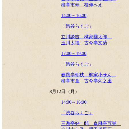
柳亭市寿 桂伸べえ
14:00～16:00
「渋谷らくご」
立川談吉 橘家圓太郎
玉川太福 古今亭文菊
17:00～19:00
「渋谷らくご」
春風亭朝枝 柳家小せん
柳亭市童 古今亭菊之丞
8月12日（月）
14:00～16:00
「渋谷らくご」
三遊亭好二郎 春風亭百栄