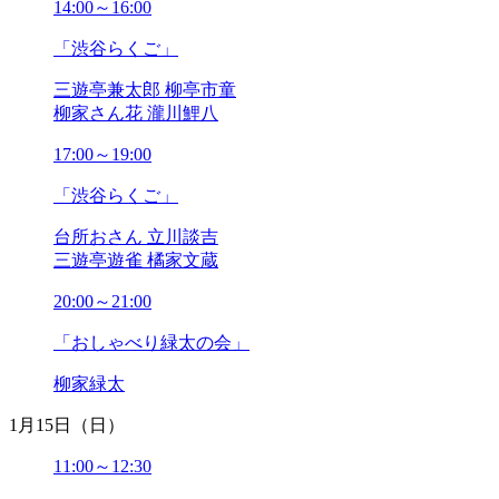
14:00～16:00
「渋谷らくご」
三遊亭兼太郎 柳亭市童
柳家さん花 瀧川鯉八
17:00～19:00
「渋谷らくご」
台所おさん 立川談吉
三遊亭遊雀 橘家文蔵
20:00～21:00
「おしゃべり緑太の会」
柳家緑太
1月15日（日）
11:00～12:30