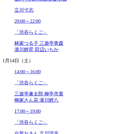
2025年01月
2024年12月
立川寸志
2024年11月
2024年10月
20:00～22:00
2024年09月
「渋谷らくご」
2024年08月
2024年07月
林家つる子 三遊亭青森
2024年06月
瀧川鯉昇 田辺いちか
2024年05月
2024年04月
1月14日（土）
2024年03月
2024年02月
14:00～16:00
2024年01月
「渋谷らくご」
2023年12月
2023年11月
三遊亭兼太郎 柳亭市童
2023年10月
柳家さん花 瀧川鯉八
2023年09月
2023年08月
17:00～19:00
2023年07月
2023年06月
「渋谷らくご」
2023年05月
台所おさん 立川談吉
2023年04月