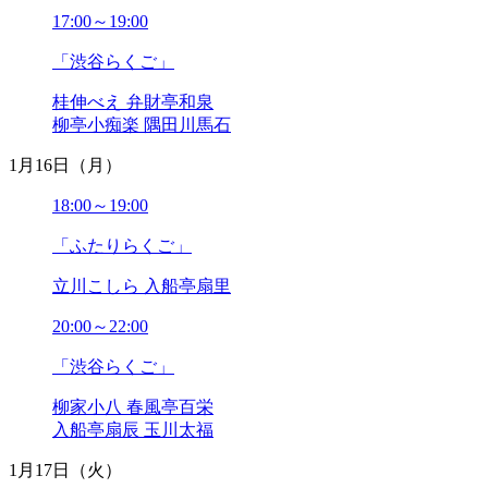
2021年06月
17:00～19:00
2021年05月
2021年04月
「渋谷らくご」
2021年03月
桂伸べえ 弁財亭和泉
2021年02月
柳亭小痴楽 隅田川馬石
2021年01月
2020年12月
1月16日（月）
2020年11月
2020年10月
18:00～19:00
2020年09月
2020年08月
「ふたりらくご」
2020年07月
立川こしら 入船亭扇里
2020年06月
2020年05月
20:00～22:00
2020年04月
2020年03月
「渋谷らくご」
2020年02月
2020年01月
柳家小八 春風亭百栄
2019年12月
入船亭扇辰 玉川太福
2019年11月
1月17日（火）
2019年10月