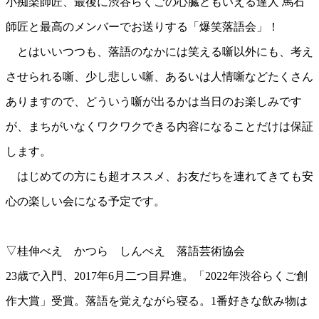
小痴楽師匠、最後に渋谷らくごの心臓ともいえる達人 馬石
師匠と最高のメンバーでお送りする「爆笑落語会」！
とはいいつつも、落語のなかには笑える噺以外にも、考え
させられる噺、少し悲しい噺、あるいは人情噺などたくさん
ありますので、どういう噺が出るかは当日のお楽しみです
が、まちがいなくワクワクできる内容になることだけは保証
します。
はじめての方にも超オススメ、お友だちを連れてきても安
心の楽しい会になる予定です。
▽桂伸べえ かつら しんべえ 落語芸術協会
23歳で入門、2017年6月二つ目昇進。「2022年渋谷らくご創
作大賞」受賞。落語を覚えながら寝る。1番好きな飲み物は