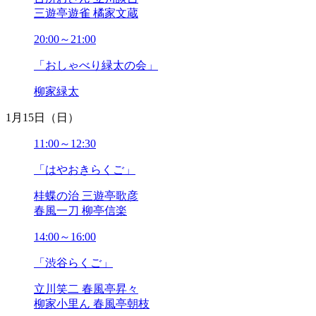
三遊亭遊雀 橘家文蔵
2023年03月
2023年02月
20:00～21:00
2023年01月
2022年12月
「おしゃべり緑太の会」
2022年11月
2022年10月
柳家緑太
2022年09月
1月15日（日）
2022年08月
2022年07月
11:00～12:30
2022年06月
2022年05月
「はやおきらくご」
2022年04月
2022年03月
桂蝶の治 三遊亭歌彦
2022年02月
春風一刀 柳亭信楽
2022年01月
2021年12月
14:00～16:00
2021年11月
「渋谷らくご」
2021年10月
2021年09月
立川笑二 春風亭昇々
2021年08月
柳家小里ん 春風亭朝枝
2021年07月