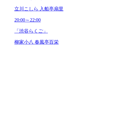
立川こしら 入船亭扇里
20:00～22:00
「渋谷らくご」
柳家小八 春風亭百栄
入船亭扇辰 玉川太福
1月17日（火）
18:00～19:00
「ふたりらくご」
柳家小ふね 立川談笑
20:00～22:00
「渋谷らくご」
柳家わさび 桂三四郎
古今亭文菊 立川吉笑