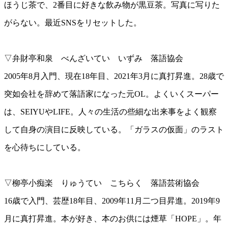
ほうじ茶で、2番目に好きな飲み物が黒豆茶。写真に写りた
がらない。最近SNSをリセットした。
▽弁財亭和泉 べんざいてい いずみ 落語協会
2005年8月入門、現在18年目、2021年3月に真打昇進。28歳で
突如会社を辞めて落語家になった元OL。よくいくスーパー
は、SEIYUやLIFE。人々の生活の些細な出来事をよく観察
して自身の演目に反映している。「ガラスの仮面」のラスト
を心待ちにしている。
▽柳亭小痴楽 りゅうてい こちらく 落語芸術協会
16歳で入門、芸歴18年目、2009年11月二つ目昇進。2019年9
月に真打昇進。本が好き、本のお供には煙草「HOPE」。年