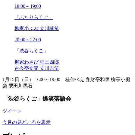
2019年09月
18:00～19:00
2019年08月
2019年07月
「ふたりらくご」
2019年06月
2019年05月
柳家小ふね 立川談笑
2019年04月
2019年03月
20:00～22:00
2019年02月
「渋谷らくご」
2019年01月
2018年12月
柳家わさび 桂三四郎
2018年11月
古今亭文菊 立川吉笑
2018年10月
2018年09月
1月15日（日）17:00～19:00 桂伸べえ 弁財亭和泉 柳亭小痴
2018年08月
楽 隅田川馬石
2018年07月
2018年06月
「渋谷らくご」爆笑落語会
2018年05月
2018年04月
ツイート
2018年03月
2018年02月
今月の見どころを表示
2018年01月
2017年12月