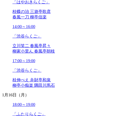
「はやおきらくご」
桂蝶の治 三遊亭歌彦
春風一刀 柳亭信楽
14:00～16:00
「渋谷らくご」
立川笑二 春風亭昇々
柳家小里ん 春風亭朝枝
17:00～19:00
「渋谷らくご」
桂伸べえ 弁財亭和泉
柳亭小痴楽 隅田川馬石
1月16日（月）
18:00～19:00
「ふたりらくご」