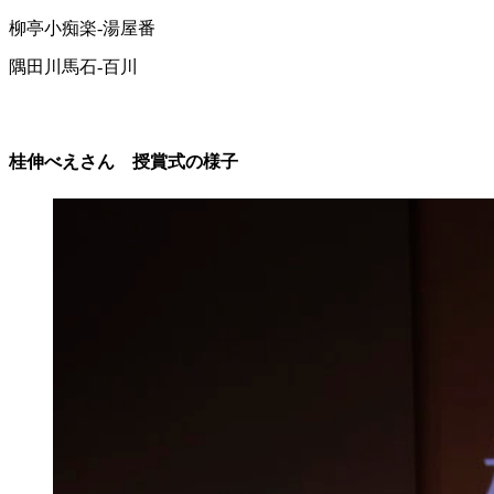
柳亭小痴楽-湯屋番
隅田川馬石-百川
桂伸べえさん 授賞式の様子