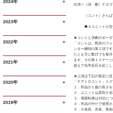
2024年
出演＝（演 劇）ナカゴ
（コント）さらば青
2023年
◆４ユニットが交代で
★コントと演劇のボーダ
2022年
「コントは、既存のフォ
ンター綱領の第２項です
たとえ月に数日でも毎月
ます。その第１ステージ
2021年
超えて化学反応を起こし
★上演は下記の規定に従
「テアトロコント」ドグ
2020年
１．作品の１篇の長さを
２．ユニットは原則５名
３．場面転換は10分に
2019年
４．作品の中だで使用さ
５．小道具、衣装、美術