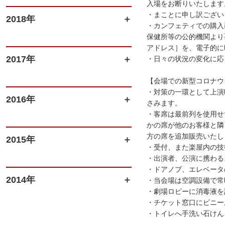
入場をお断りいたします
・まことに申し訳ござい
2018年
・カンフェティでの購入
保健所等の公的機関より
アドレス］を、電子的に
2017年
・日々の状況の変化に応
【会場での新型コロナウ
・対策の一環として上演
2016年
さみます。
・客席は最前列を使用せ
かの席が他のお客様と隣
方の席を追加販売いたしま
2015年
・受付、また楽屋内の技
・出演者、公演に携わる
・ドアノブ、エレベータ
2014年
・当会場は空調設備で常
・劇場ロビーに消毒液を
・チケット窓口にビニー
・トイレへ手洗い石けん