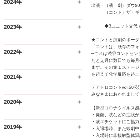
2024年
出演＝（演 劇）ダウ90
（コント）ザ・ギース
◆3ユニット交代で3
2023年
★コントと演劇のボーダ
「コントは、既存のフォ
2022年
─これは渋谷コントセン
たとえ月に数日でも毎月
ます。その第１ステージ
を超えて化学反応を起こ
2021年
テアトロコントvol.
みなさまにおかれまして
2020年
【新型コロナウイルス感
・発熱、咳などの症状が
・咳エチケットにご協力
2019年
・入退場時、また観劇中
・入場時に非接触型体温