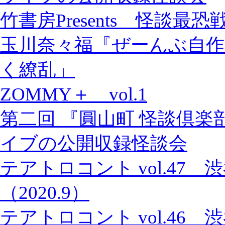
竹書房Presents 怪談最恐
玉川奈々福『ぜーんぶ自作
く繚乱」
ZOMMY＋ vol.1
第二回 『圓山町 怪談倶楽
イブの公開収録怪談会
テアトロコント vol.47
（2020.9）
テアトロコント vol.46