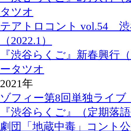
タツオ
テアトロコント vol.54
（2022.1）
『渋谷らくご』新春興行（
ータツオ
2021年
ゾフィー第8回単独ライブ
『渋谷らくご』（定期落語
劇団「地蔵中毒」コント公