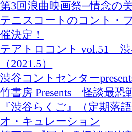
第3回浪曲映画祭─情念の美学
テニスコートのコント・フ
催決定！
テアトロコント vol.51
（2021.5）
渋谷コントセンターprese
竹書房 Presents 怪談最恐戦 
『渋谷らくご』（定期落語
オ・キュレーション