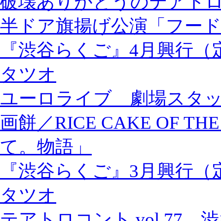
破壊ありがとうのテアトロ
半ドア旗揚げ公演「フー
『渋谷らくご』4月興行（
タツオ
ユーロライブ 劇場スタ
画餅／RICE CAKE OF 
て。物語」
『渋谷らくご』3月興行（
タツオ
テアトロコント vol.77