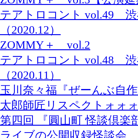
テアトロコント vol.49
（2020.12）
ZOMMY＋ vol.2
テアトロコント vol.48
（2020.11）
玉川奈々福『ぜーんぶ自作
太郎師匠リスペクトォォ
第四回 『圓山町 怪談倶楽
ライブの公開収録怪談会