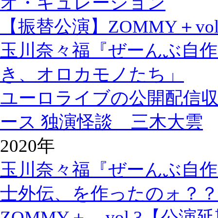
オ・キュレーション
【振替公演】ZOMMY＋vol
玉川奈々福『ぜーんぶ自作
き、オロカモノたち」
ユーロライブの公開配信
ース 独演怪談 三木大雲
2020年
玉川奈々福『ぜーんぶ自作
士外伝、を作ったのォ？
ZOMMY＋ vol.3【公