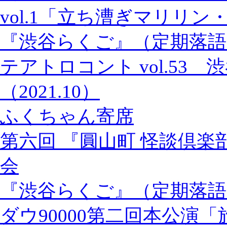
vol.1「立ち漕ぎマリリン
『渋谷らくご』（定期落語
テアトロコント vol.53
（2021.10）
ふくちゃん寄席
第六回 『圓山町 怪談倶楽
会
『渋谷らくご』（定期落語
ダウ90000第二回本公演