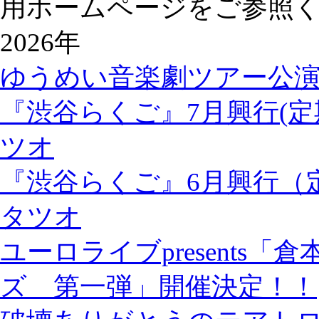
用ホームページをご参照
2026年
ゆうめい音楽劇ツアー公
『渋谷らくご』7月興行(定
ツオ
『渋谷らくご』6月興行（
タツオ
ユーロライブpresents
ズ 第一弾」開催決定！！