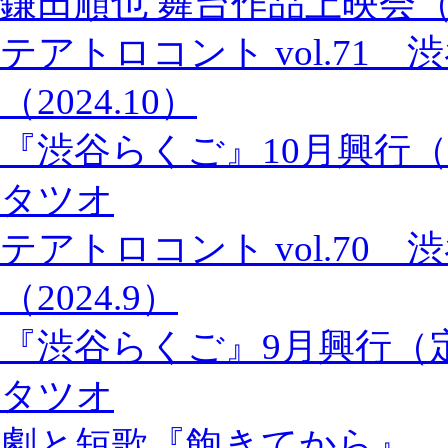
鎌田順也 舞台作品上映会
テアトロコント vol.71
（2024.10）
『渋谷らくご』10月興行
タツオ
テアトロコント vol.70
（2024.9）
『渋谷らくご』9月興行（
タツオ
劇と短歌『飽きてから』