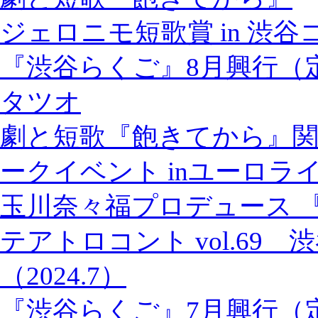
ジェロニモ短歌賞 in 渋
『渋谷らくご』8月興行（
タツオ
劇と短歌『飽きてから』関
ークイベント inユーロラ
玉川奈々福プロデュース 
テアトロコント vol.69
（2024.7）
『渋谷らくご』7月興行（