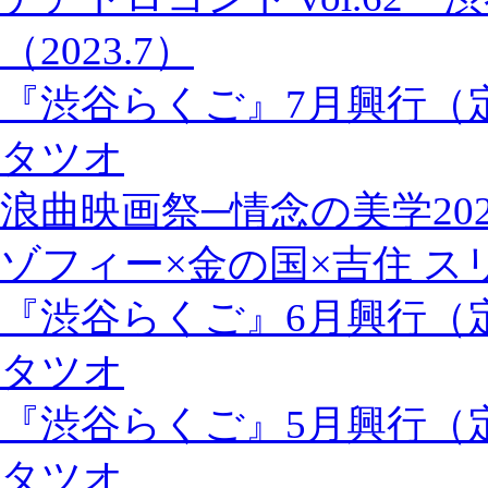
（2023.7）
『渋谷らくご』7月興行（
タツオ
浪曲映画祭─情念の美学202
ゾフィー×金の国×吉住 
『渋谷らくご』6月興行（
タツオ
『渋谷らくご』5月興行（
タツオ