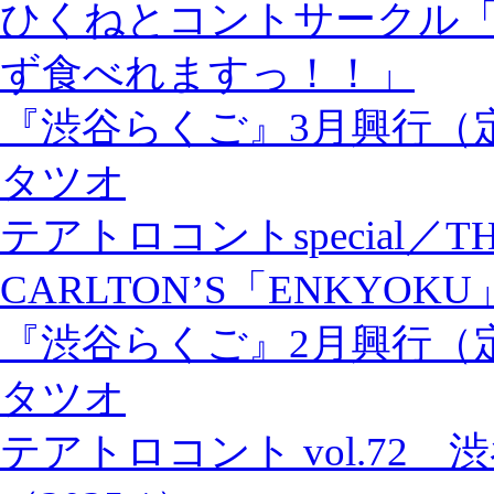
ひくねとコントサークル
ず食べれますっ！！」
『渋谷らくご』3月興行（
タツオ
テアトロコントspecial／TH
CARLTON’S「ENKYOKU
『渋谷らくご』2月興行（
タツオ
テアトロコント vol.72