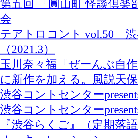
第五回 『圓山町 怪談倶楽
会
テアトロコント vol.50
（2021.3）
玉川奈々福『ぜーんぶ自作
に新作を加える。風説天保
渋谷コントセンターpresents「S
渋谷コントセンターprese
『渋谷らくご』（定期落語