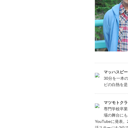
マッハスピー
30分を一本
ビの白熱を是
マツモトクラ
専門学校卒業
場の舞台にも
YouTubeに発
活ステージを2位