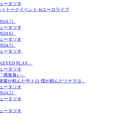
ュータツオ
＋トークイベント inユーロライブ
24.7）
ュータツオ
24.6）
ュータツオ
24.5）
ュータツオ
KEYED PLAY」
ュータツオ
ブ『洒落臭い』
宰「後輩が頼んだ中トロ 僕が頼んだツナマヨ」
ュータツオ
24.2）
ュータツオ
ュータツオ