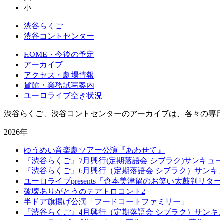
小
渋谷らくご
渋谷コントセンター
HOME・今後の予定
アーカイブ
アクセス・劇場情報
貸館・業務試写案内
ユーロライブ空き状況
渋谷らくご、渋谷コントセンターのアーカイブは、各々の専
2026年
ゆうめい音楽劇ツアー公演『あわせて』
『渋谷らくご』7月興行(定期落語会 シブラク)サンキュ
『渋谷らくご』6月興行（定期落語会 シブラク）サンキ
ユーロライブpresents「倉本美津留のお笑い太鼓判リ
破壊ありがとうのテアトロコント2
半ドア旗揚げ公演「フードコートファミリー」
『渋谷らくご』4月興行（定期落語会 シブラク）サンキ