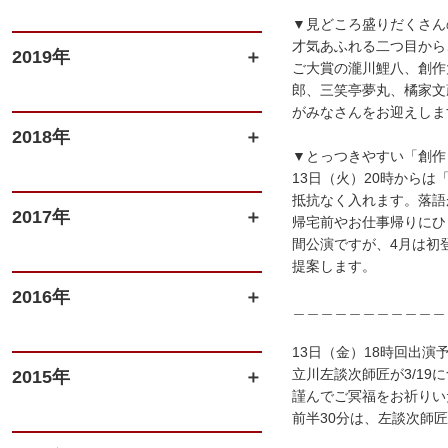
▼見どころ盛りだくさん
才気あふれる二つ目から
2019年
ご大賞の瀧川鯉八、創作
郎、三笑亭夢丸、橘家文
がみなさんをお迎えしま
2018年
▼とっつきやすい「創作
13日（火）20時から
抵抗なく入れます。落語
2017年
帰宅前やお仕事帰りにひ
間公演ですが、4月は初
提案します。
2016年
＿＿＿＿＿＿＿＿＿＿＿
13日（金）18時回出演
立川左談次師匠が3/1
2015年
謹んでご冥福をお祈りい
前半30分は、左談次師