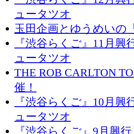
ュータツオ
玉田企画とゆうめいの
『渋谷らくご』11月興
ュータツオ
THE ROB CARLTON TOK
催！
『渋谷らくご』10月興
ュータツオ
『渋谷らくご』9月興行