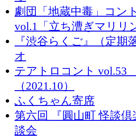
劇団「地蔵中毒」コン
vol.1「立ち漕ぎマリ
『渋谷らくご』（定期落
オ
テアトロコント vol.
（2021.10）
ふくちゃん寄席
第六回 『圓山町 怪談
談会