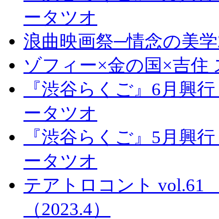
ータツオ
浪曲映画祭─情念の美学2
ゾフィー×金の国×吉住
『渋谷らくご』6月興行
ータツオ
『渋谷らくご』5月興行
ータツオ
テアトロコント vol.
（2023.4）