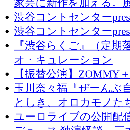
家芸に新作を加える。
渋谷コントセンターpresents
渋谷コントセンターpres
『渋谷らくご』（定期落
オ・キュレーション
【振替公演】ZOMMY＋vo
玉川奈々福『ぜーんぶ自
としき、オロカモノた
ユーロライブの公開配