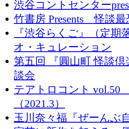
渋谷コントセンターpre
竹書房 Presents 怪談最恐
『渋谷らくご』（定期落
オ・キュレーション
第五回 『圓山町 怪談
談会
テアトロコント vol.
（2021.3）
玉川奈々福『ぜーんぶ自