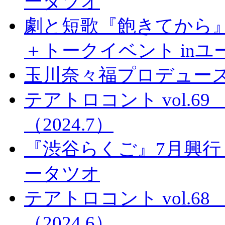
ータツオ
劇と短歌『飽きてから』
＋トークイベント in
玉川奈々福プロデュース
テアトロコント vol.
（2024.7）
『渋谷らくご』7月興行
ータツオ
テアトロコント vol.
（2024.6）