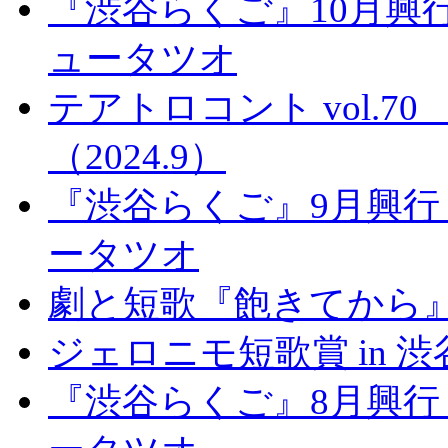
『渋谷らくご』10月興
ュータツオ
テアトロコント vol.
（2024.9）
『渋谷らくご』9月興行
ータツオ
劇と短歌『飽きてから
ジェロニモ短歌賞 in 
『渋谷らくご』8月興行