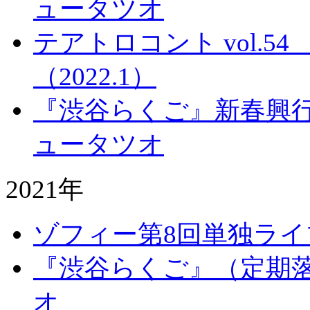
ュータツオ
テアトロコント vol.
（2022.1）
『渋谷らくご』新春興行
ュータツオ
2021年
ゾフィー第8回単独ラ
『渋谷らくご』（定期落
オ