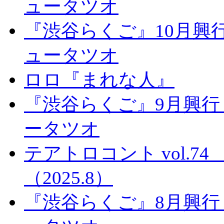
ュータツオ
『渋谷らくご』10月興
ュータツオ
ロロ『まれな人』
『渋谷らくご』9月興行
ータツオ
テアトロコント vol.
（2025.8）
『渋谷らくご』8月興行