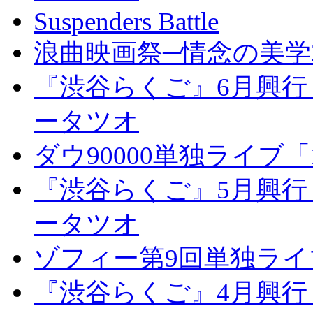
Suspenders Battle
浪曲映画祭─情念の美学2
『渋谷らくご』6月興行
ータツオ
ダウ90000単独ライブ「1
『渋谷らくご』5月興行
ータツオ
ゾフィー第9回単独ラ
『渋谷らくご』4月興行