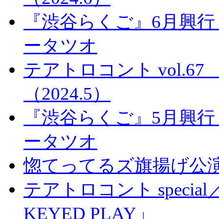
『渋谷らくご』6月興行
ータツオ
テアトロコント vol.
（2024.5）
『渋谷らくご』5月興行
ータツオ
惚てってるズ旗揚げ公
テアトロコント special／
KEYED PLAY」