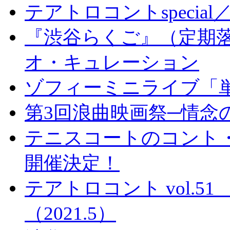
テアトロコントspeci
『渋谷らくご』（定期落
オ・キュレーション
ゾフィーミニライブ「
第3回浪曲映画祭─情念の
テニスコートのコント
開催決定！
テアトロコント vol.
（2021.5）