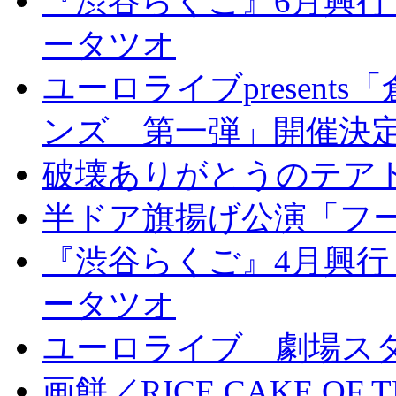
『渋谷らくご』6月興行
ータツオ
ユーロライブpresen
ンズ 第一弾」開催決
破壊ありがとうのテア
半ドア旗揚げ公演「フ
『渋谷らくご』4月興行
ータツオ
ユーロライブ 劇場ス
画餅／RICE CAKE OF