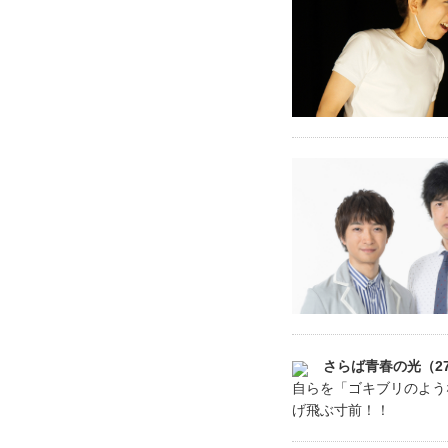
さらば青春の光（2
自らを「ゴキブリのよう
げ飛ぶ寸前！！