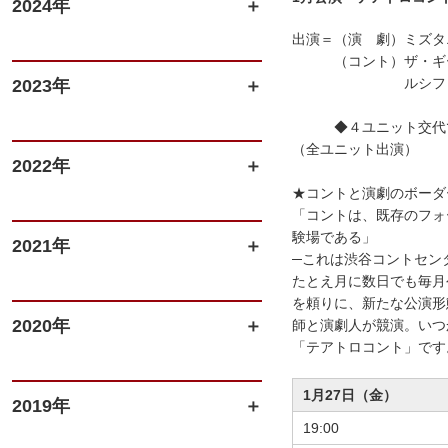
2024年
出演＝（演 劇）ミズタ
（コント）ザ・ギース
ルシファー吉岡
2023年
◆４ユニット交代で3
（全ユニット出演）
2022年
★コントと演劇のボーダ
「コントは、既存のフォ
験場である」
2021年
─これは渋谷コントセン
たとえ月に数日でも毎月
を頼りに、新たな公演形
2020年
師と演劇人が競演。いつ
「テアトロコント」です
1月27日（金）
2019年
19:00