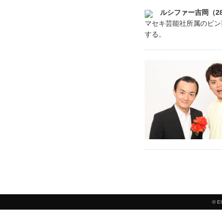
ルシファー吉岡（2
マセキ芸能社所属のピン
する。
© E