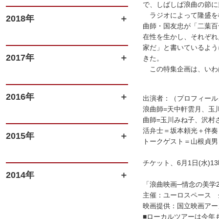
で、しばしば浪曲の節に
ラジオによって隆盛を極
2018年
曲師・国友忠が「二葉百
在性を生かし、それぞれ
家だ」と書いているよう
2017年
きた。
この特集企画は、いわ
2016年
出演者：（プロフィール
浪曲師=天中軒雲月、玉
曲師=玉川みね子、沢村
活弁士＝坂本頼光＋伴
2015年
トークゲスト＝山根貞男
チケット、6月1日(水)
2014年
「浪曲映画─情念の美学2
主催：ユーロスペース
映画提供：国立映画アーカ
■ローカルツアーは今年