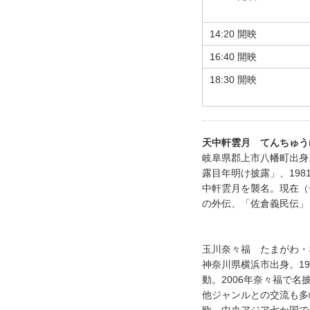
14:20 開映
16:40 開映
18:30 開映
天中軒雲月 てんちゅう
岐阜県郡上市八幡町出身
露目年明け披露」、19
中軒雲月を襲名。現在（
の外伝、「佐倉義民伝」
玉川奈々福 たまがわ・
神奈川県横浜市出身。1
動。2006年奈々福で
他ジャンルとの交流も多