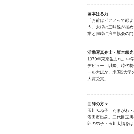
国本はる乃
「お前はピアノって顔よ
う。太棹の三味線が掴め
業と同時に浪曲協会の門
活動写真弁士・坂本頼光
1979年東京生まれ。
デビュー。以降、時代劇
ール大ほか、米国5大学
大賞受賞。
曲師の方々
玉川みね子 たまがわ・
酒田市出身。二代目玉川
郎の弟子・玉川太福をは