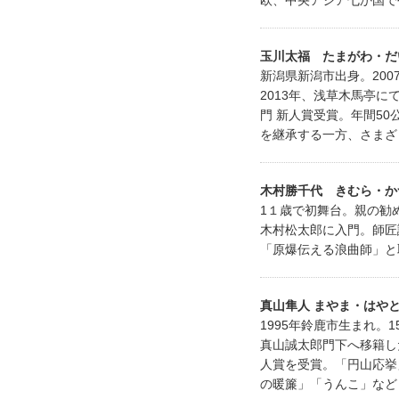
欧、中央アジア七か国で
玉川太福 たまがわ・だ
新潟県新潟市出身。20
2013年、浅草木馬亭に
門 新人賞受賞。年間5
を継承する一方、さまざ
木村勝千代 きむら・か
1１歳で初舞台。親の勧
木村松太郎に入門。師匠
「原爆伝える浪曲師」と
真山隼人 まやま・はや
1995年鈴鹿市生まれ。
真山誠太郎門下へ移籍し
人賞を受賞。「円山応挙
の暖簾」「うんこ」など