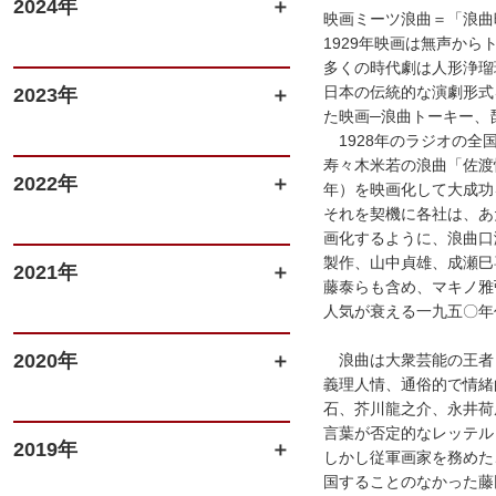
2024年
映画ミーツ浪曲＝「浪曲
1929年映画は無声か
多くの時代劇は人形浄瑠
日本の伝統的な演劇形式
2023年
た映画─浪曲トーキー、
1928年のラジオの全
寿々木米若の浪曲「佐渡
2022年
年）を映画化して大成功
それを契機に各社は、あ
画化するように、浪曲口
製作、山中貞雄、成瀬巳
2021年
藤泰らも含め、マキノ雅
人気が衰える一九五〇年
2020年
浪曲は大衆芸能の王者
義理人情、通俗的で情緒
石、芥川龍之介、永井荷
言葉が否定的なレッテル
2019年
しかし従軍画家を務めた
国することのなかった藤