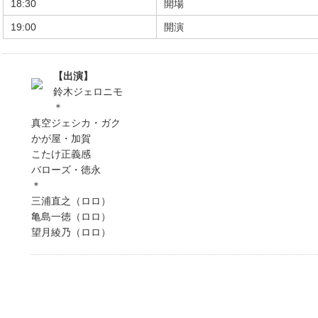
18:30
開場
19:00
開演
【出演】
鈴木ジェロニモ
＊
真空ジェシカ・ガク
かが屋・加賀
こたけ正義感
バローズ・徳永
＊
三浦直之（ロロ）
亀島一徳（ロロ）
望月綾乃（ロロ）