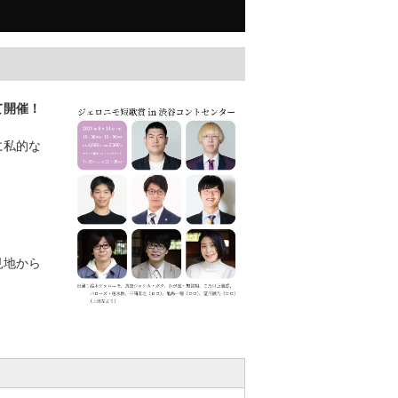
て開催！
に私的な
見地から