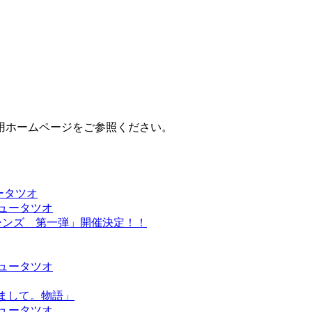
用ホームページをご参照ください。
ータツオ
ュータツオ
ターンズ 第一弾」開催決定！！
ュータツオ
じめまして。物語」
ュータツオ