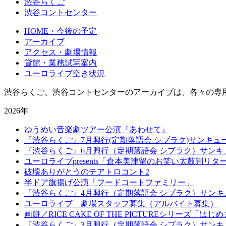
渋谷らくご
渋谷コントセンター
HOME・今後の予定
アーカイブ
アクセス・劇場情報
貸館・業務試写案内
ユーロライブ空き状況
渋谷らくご、渋谷コントセンターのアーカイブは、各々の専
2026年
ゆうめい音楽劇ツアー公演『あわせて』
『渋谷らくご』7月興行(定期落語会 シブラク)サンキュ
『渋谷らくご』6月興行（定期落語会 シブラク）サンキ
ユーロライブpresents「倉本美津留のお笑い太鼓判リ
破壊ありがとうのテアトロコント2
半ドア旗揚げ公演「フードコートファミリー」
『渋谷らくご』4月興行（定期落語会 シブラク）サンキ
ユーロライブ 劇場スタッフ募集（アルバイト募集）
画餅／RICE CAKE OF THE PICTUREシリーズ「は
『渋谷らくご』3月興行（定期落語会 シブラク）サンキ