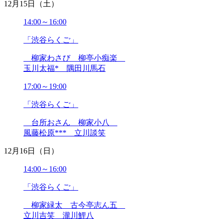
12月15日（土）
14:00～16:00
「渋谷らくご」
柳家わさび 柳亭小痴楽
玉川太福* 隅田川馬石
17:00～19:00
「渋谷らくご」
台所おさん 柳家小八
風藤松原*** 立川談笑
12月16日（日）
14:00～16:00
「渋谷らくご」
柳家緑太 古今亭志ん五
立川吉笑 瀧川鯉八