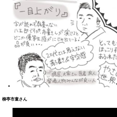
柳亭市童さん