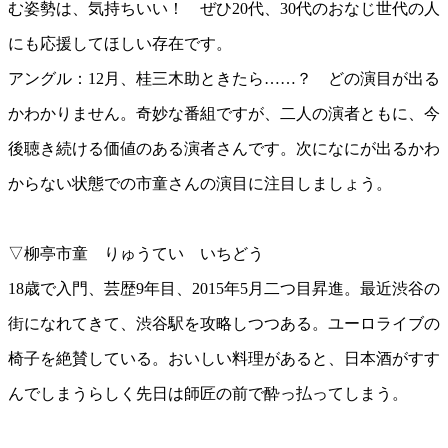
む姿勢は、気持ちいい！ ぜひ20代、30代のおなじ世代の人
2017年12月
2017年11月
にも応援してほしい存在です。
2017年10月
アングル：12月、桂三木助ときたら……？ どの演目が出る
2017年09月
2017年08月
かわかりません。奇妙な番組ですが、二人の演者ともに、今
2017年07月
2017年06月
後聴き続ける価値のある演者さんです。次になにが出るかわ
2017年05月
からない状態での市童さんの演目に注目しましょう。
2017年04月
2017年03月
2017年02月
2017年01月
▽柳亭市童 りゅうてい いちどう
2016年12月
18歳で入門、芸歴9年目、2015年5月二つ目昇進。最近渋谷の
2016年11月
2016年10月
街になれてきて、渋谷駅を攻略しつつある。ユーロライブの
2016年09月
2016年08月
椅子を絶賛している。おいしい料理があると、日本酒がすす
2016年07月
んでしまうらしく先日は師匠の前で酔っ払ってしまう。
2016年06月
2016年05月
2016年04月