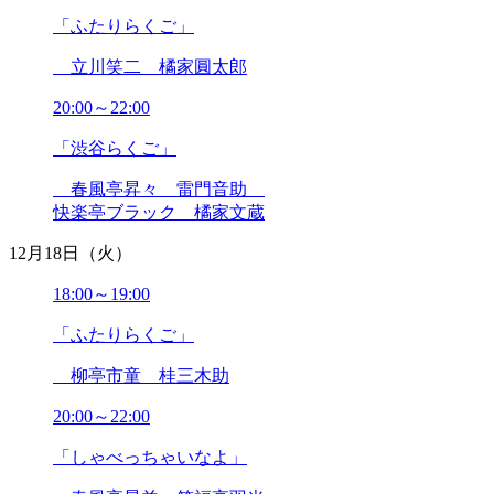
2021年07月
「ふたりらくご」
2021年06月
2021年05月
立川笑二 橘家圓太郎
2021年04月
2021年03月
20:00～22:00
2021年02月
「渋谷らくご」
2021年01月
2020年12月
春風亭昇々 雷門音助
2020年11月
快楽亭ブラック 橘家文蔵
2020年10月
2020年09月
12月18日（火）
2020年08月
2020年07月
18:00～19:00
2020年06月
「ふたりらくご」
2020年05月
2020年04月
柳亭市童 桂三木助
2020年03月
2020年02月
20:00～22:00
2020年01月
2019年12月
「しゃべっちゃいなよ」
2019年11月