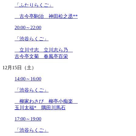
2025年02月
「ふたりらくご」
2025年01月
2024年12月
古今亭駒治 神田松之丞**
2024年11月
2024年10月
20:00～22:00
2024年09月
「渋谷らくご」
2024年08月
2024年07月
立川寸志 立川志ら乃
2024年06月
古今亭文菊 春風亭百栄
2024年05月
2024年04月
12月15日（土）
2024年03月
2024年02月
14:00～16:00
2024年01月
「渋谷らくご」
2023年12月
2023年11月
柳家わさび 柳亭小痴楽
2023年10月
玉川太福* 隅田川馬石
2023年09月
2023年08月
17:00～19:00
2023年07月
2023年06月
「渋谷らくご」
2023年05月