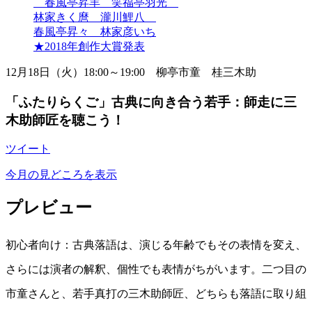
春風亭昇羊 笑福亭羽光
2019年10月
林家きく麿 瀧川鯉八
2019年09月
春風亭昇々 林家彦いち
2019年08月
★2018年創作大賞発表
2019年07月
2019年06月
12月18日（火）18:00～19:00 柳亭市童 桂三木助
2019年05月
2019年04月
「ふたりらくご」古典に向き合う若手：師走に三
2019年03月
木助師匠を聴こう！
2019年02月
2019年01月
ツイート
2018年12月
2018年11月
今月の見どころを表示
2018年10月
2018年09月
プレビュー
2018年08月
2018年07月
2018年06月
初心者向け：古典落語は、演じる年齢でもその表情を変え、
2018年05月
2018年04月
さらには演者の解釈、個性でも表情がちがいます。二つ目の
2018年03月
市童さんと、若手真打の三木助師匠、どちらも落語に取り組
2018年02月
2018年01月