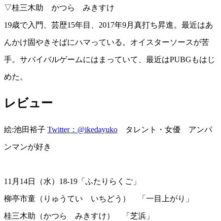
2016年03月
▽桂三木助 かつら みきすけ
2016年02月
19歳で入門、芸歴15年目、2017年9月真打ち昇進。最近はあ
2016年01月
2015年12月
んかけ固やきそばにハマっている。オイスターソースが苦
2015年11月
2015年10月
手。サバイバルゲームにはまっていて、最近はPUBGもはじ
2015年09月
めた。
2015年08月
2015年07月
2015年06月
レビュー
2015年05月
2015年04月
絵:池田裕子
Twitter：@ikedayuko
タレント・女優 アンパ
ンマンが好き
11月14日（水）18-19「ふたりらくご」
柳亭市童（りゅうてい いちどう） 「一目上がり」
桂三木助（かつら みきすけ） 「芝浜」