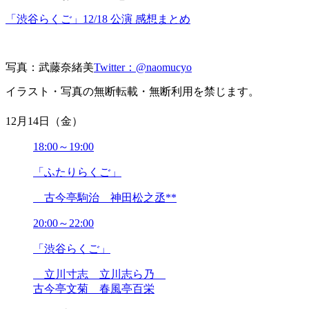
「渋谷らくご」12/18 公演 感想まとめ
写真：武藤奈緒美
Twitter：@naomucyo
イラスト・写真の無断転載・無断利用を禁じます。
12月14日（金）
18:00～19:00
「ふたりらくご」
古今亭駒治 神田松之丞**
20:00～22:00
「渋谷らくご」
立川寸志 立川志ら乃
古今亭文菊 春風亭百栄