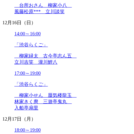
台所おさん 柳家小八
2023年04月
風藤松原*** 立川談笑
2023年03月
2023年02月
12月16日（日）
2023年01月
2022年12月
14:00～16:00
2022年11月
2022年10月
「渋谷らくご」
2022年09月
2022年08月
柳家緑太 古今亭志ん五
2022年07月
立川吉笑 瀧川鯉八
2022年06月
17:00～19:00
2022年05月
2022年04月
「渋谷らくご」
2022年03月
2022年02月
柳家小せん 蜃気楼龍玉
2022年01月
林家きく麿 三遊亭鬼丸
2021年12月
入船亭扇里
2021年11月
2021年10月
12月17日（月）
2021年09月
18:00～19:00
2021年08月