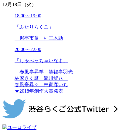
12月18日（火）
18:00～19:00
「ふたりらくご」
柳亭市童 桂三木助
20:00～22:00
「しゃべっちゃいなよ」
春風亭昇羊 笑福亭羽光
林家きく麿 瀧川鯉八
春風亭昇々 林家彦いち
★2018年創作大賞発表