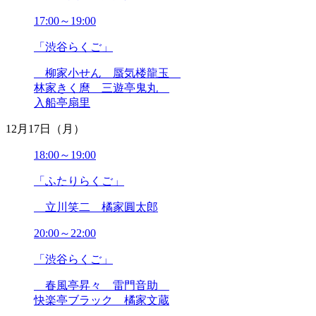
17:00～19:00
「渋谷らくご」
柳家小せん 蜃気楼龍玉
林家きく麿 三遊亭鬼丸
入船亭扇里
12月17日（月）
18:00～19:00
「ふたりらくご」
立川笑二 橘家圓太郎
20:00～22:00
「渋谷らくご」
春風亭昇々 雷門音助
快楽亭ブラック 橘家文蔵