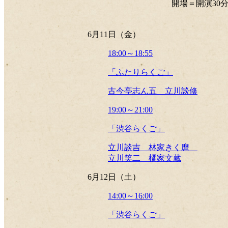
開場＝開演30
6月11日（金）
18:00～18:55
「ふたりらくご」
古今亭志ん五 立川談修
19:00～21:00
「渋谷らくご」
立川談吉 林家きく麿
立川笑二 橘家文蔵
6月12日（土）
14:00～16:00
「渋谷らくご」