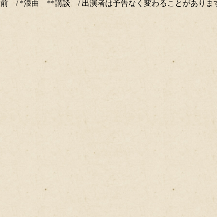
分前 / *浪曲 **講談 / 出演者は予告なく変わることがありま