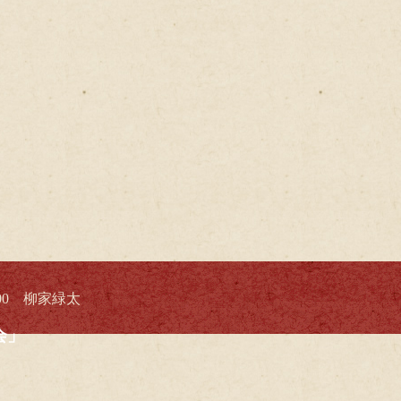
:00 柳家緑太
会」