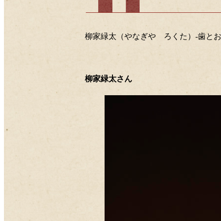
柳家緑太（やなぎや ろくた）-歯と
柳家緑太さん