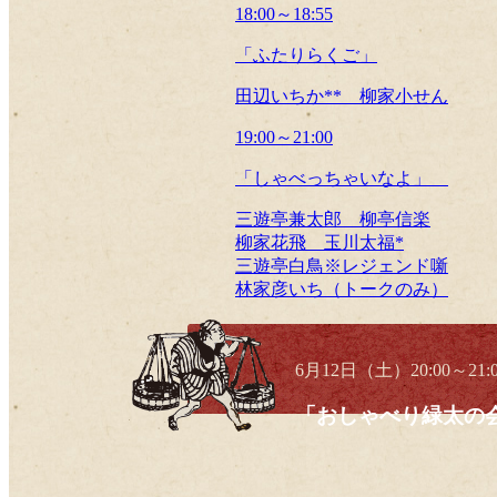
18:00～18:55
「ふたりらくご」
田辺いちか** 柳家小せん
19:00～21:00
「しゃべっちゃいなよ」
三遊亭兼太郎 柳亭信楽
柳家花飛 玉川太福*
三遊亭白鳥※レジェンド噺
林家彦いち（トークのみ）
6月12日（土）20:00～21
ツイート
「おしゃべり緑太の