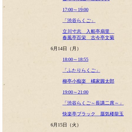
17:00～19:00
「渋谷らくご」
立川寸志 入船亭扇里
春風亭百栄 古今亭文菊
6月14日（月）
18:00～18:55
「ふたりらくご」
柳亭小痴楽 橘家圓太郎
19:00～21:00
「渋谷らくご～長講二席～」
快楽亭ブラック 蜃気楼龍玉
6月15日（火）