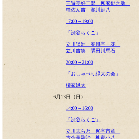
三遊亭好二郎 柳家勧之助
桂佐ん吉 瀧川鯉八
17:00～19:00
「渋谷らくご」
立川談洲 春風亭一花
立川吉笑 隅田川馬石
20:00～21:00
「おしゃべり緑太の会」
柳家緑太
6月13日（日）
14:00～16:00
「渋谷らくご」
立川志ら乃 柳亭市童
古今亭駒治 柳家小八