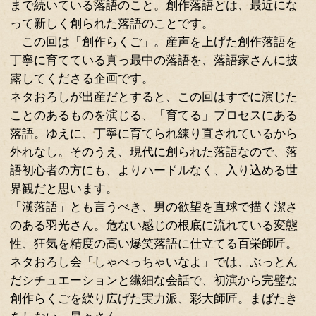
プレビュー
落語には漠然とした区分があって、
と創作落語という区分です。大まかに
いうのは長年落語家さんのあいだで継
まで続いている落語のこと。創作落語
って新しく創られた落語のことです。
この回は「創作らくご」。産声を上
丁寧に育てている真っ最中の落語を、
露してくださる企画です。
ネタおろしが出産だとすると、この回
ことのあるものを演じる、「育てる」