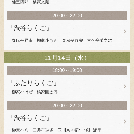
2018年 11月9日（金）～
開場＝開演30分前 / *浪曲 **講談 / 出演者は予告なく
11月9日（金）
18:00～19:00
「ふたりらくご」
立川談吉 隅田川馬石