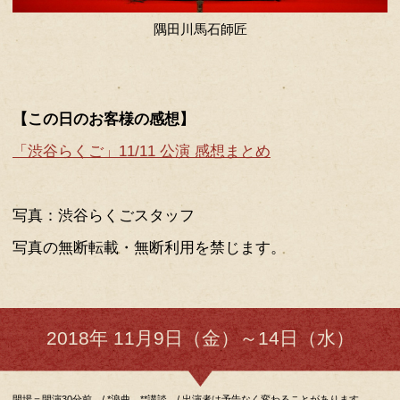
柳亭市童さん
柳亭小痴楽さん