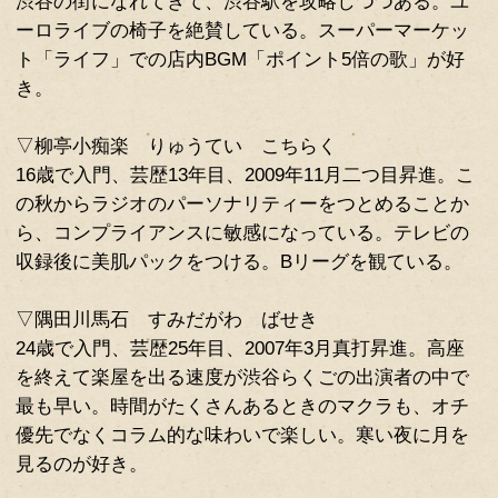
▽立川こしら たてかわ こしら
21歳で入門、芸歴21年目、2012年12
トワークが軽く、日本のみならず海外
催。仮想通貨に詳しい。ヒューストン
座を明るくするLEDライトをウェブで
ポケモンGOでデオキシスをゲットした
▽柳亭市童 りゅうてい いちどう
18歳で入門、芸歴9年目、2015年5月
渋谷の街になれてきて、渋谷駅を攻略
ーロライブの椅子を絶賛している。ス