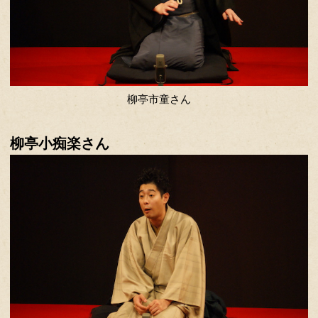
隅田川馬石（すみだがわ ばせき） 
立川こしら師匠