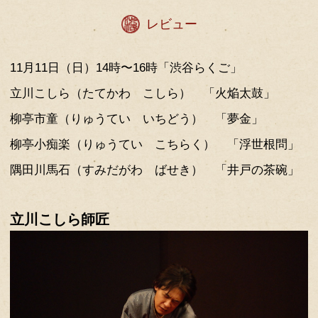
ト「ライフ」での店内BGM「ポイント
き。
▽柳亭小痴楽 りゅうてい こちらく
16歳で入門、芸歴13年目、2009年11
の秋からラジオのパーソナリティーを
ら、コンプライアンスに敏感になって
収録後に美肌パックをつける。Bリー
▽隅田川馬石 すみだがわ ばせき
24歳で入門、芸歴25年目、2007年3
を終えて楽屋を出る速度が渋谷らくご