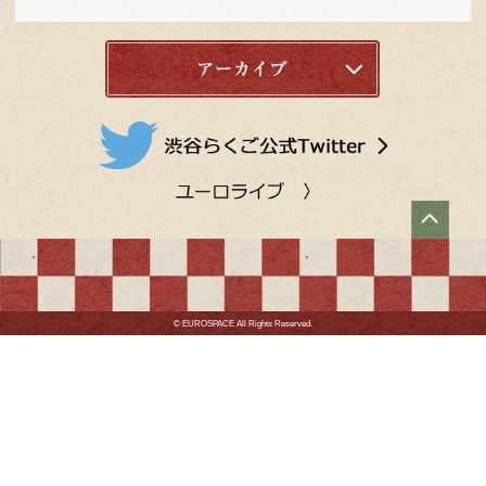
20:00～22:00
「渋谷らくご」
立川寸志 柳家小里ん
玉川太福* 古今亭
ェスin渋谷らくご
11月10日（土）
14:00～16:00
「渋谷らくご」
三笑亭夢丸 入船亭扇里
立川笑二 桂春