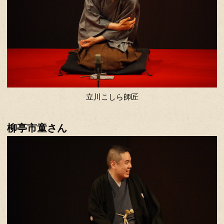
最も早い。時間がたくさんあるときの
優先でなくコラム的な味わいで楽しい
見るのが好き。
レビュー
11月11日（日）14時〜16時「渋谷らく
立川こしら（たてかわ こしら） 「
柳亭市童（りゅうてい いちどう） 
柳亭小痴楽（りゅうてい こちらく）