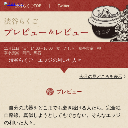
渋谷らくごTOP
Twitter
11月11日（日）14:00～16:00 立川こしら 柳亭
亭小痴楽 隅田川馬石
「渋谷らくご」エッジの利いた人々
今月