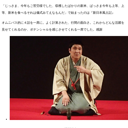
ユーロライブのシブラク会場では、ゆったりとした空間にジャ
ていた。11月、一周年記念公演初日、開口一番での「ひとり
席を埋め始めていた。配られたチラシを確認する人、プレビュ
人、友人と最近の出来事を話している人、アンケートを配るス
って集まったお客様、一つだけ共通しているのは、「今日の鯉
るのだろう？」「どう楽しませてくれるのだろう」・・と。な
気に包まれていた。楽しませてくれるのは、既知事項だから変
の椅子に深くうずめ、大きく息を吐く。シブラクスタッフによ
が流れた。この時間のジャズピアノは、スイングに代わってい
“トーントーントーンドド”と二番太鼓がなり始めた。出囃子
り、上手より鯉八さん登場。