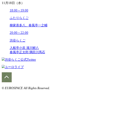
「遠くから薄眼で見ると、僕結構太ってます、スパゲティーが
ナポリタンスパゲティーとミートソーススパゲティー、どちら
止符を打ちたいと思います」と始まったのは「食事」
「じっさま、今年もご苦労様でした、収穫したばかりの新米、
等、新米を食べるそれは儀式みてえなもんだ」で始まったのは
オムニバス的に４話を一席に。よく計算された、行間の面白さ
見せてくれるのか、ポテンシャルを感じさせてくれる一席でし