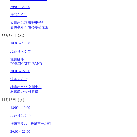
17:00～19:00
2023年08月
2023年07月
渋谷らくご
2023年06月
2023年05月
昔昔亭A太郎 三遊亭歌太郎
2023年04月
立川左談次 柳家喜多八
2023年03月
2023年02月
11月15日（日）
2023年01月
14:00～16:00
2022年12月
2022年11月
渋谷らくご
2022年10月
2022年09月
春風亭昇々 雷門小助六
2022年08月
柳家ろべえ 橘家圓太郎
2022年07月
2022年06月
17:00～19:00
2022年05月
渋谷らくご
2022年04月
2022年03月
柳亭小痴楽 古今亭志ん八
2022年02月
玉川奈々福* 橘家文左衛門
2022年01月