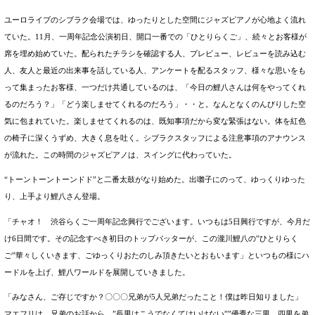
2016年09月
2016年08月
れてしまうくらい脳内は鯉八落語に浸食されます。
2016年07月
2016年06月
2016年05月
物語の拡張。いままで常識と思われていた落語や物語のテンプ
2016年04月
ら、これまでの古典の演出方法さえ無駄に見えてきてしまうほ
2016年03月
2016年02月
がなく、また何度聴いても面白い普遍性と強度を持っています
2016年01月
2015年12月
た世界をあえて描かず、いままで描かれてこなかった世界をこ
2015年11月
しまう狂気ともいうべき表現力の高さ。今回の「ひとりらくご
2015年10月
2015年09月
るでしょう。
2015年08月
2015年07月
レビュー
2015年06月
2015年05月
2015年04月
文：noboru iwasawa
Twitter：@taka2taka2taka2
50代男性 
少々 趣味：クライミング