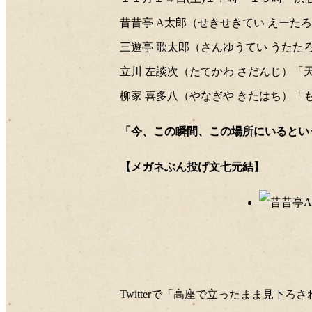
昔昔亭 A太郎（せきせきてい えーた
三遊亭 歌太郎（さんゆうてい うたた
立川 左談次（たてかわ さだんじ）「
柳家 喜多八（やなぎや きたはち）「
「今、この瞬間、この場所にいるとい
【メガネぶん投げ文七元結】
Twitterで「高座で立ったまま見