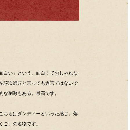
2019年07月
2019年06月
2019年05月
2019年04月
2019年03月
2019年02月
2019年01月
2018年12月
2018年11月
2018年10月
2018年09月
2018年08月
面白い」という、面白くておしゃれな
2018年07月
左談次師匠と言っても過言ではないで
2018年06月
2018年05月
的な刺激もある。最高です。
2018年04月
2018年03月
2018年02月
こちらはダンディーといった感じ。落
2018年01月
2017年12月
くご」の名物です。
2017年11月