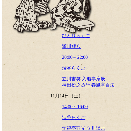
11月13日（金）
18:00～19:00
ひとりらくご
瀧川鯉八
20:00～22:00
渋谷らくご
立川吉笑 入船亭扇辰
神田松之丞** 春風亭百栄
11月14日（土）
14:00～16:00
渋谷らくご
笑福亭羽光 立川談吉