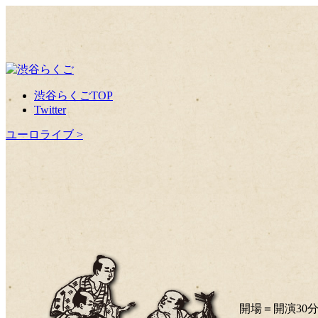
渋谷らくごTOP
Twitter
ユーロライブ >
開場＝開演30