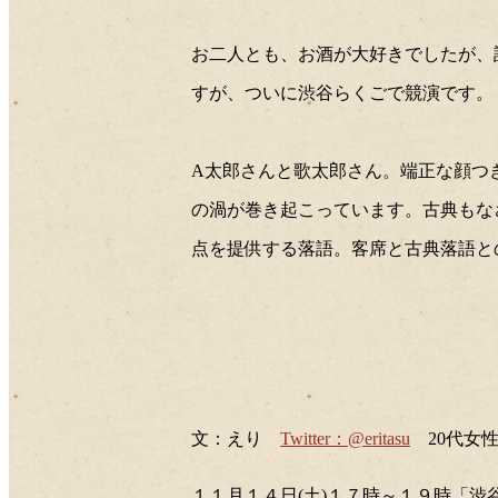
お二人とも、お酒が大好きでしたが、
すが、ついに渋谷らくごで競演です。
A太郎さんと歌太郎さん。端正な顔つ
の渦が巻き起こっています。古典もな
点を提供する落語。客席と古典落語と
文：えり
Twitter：@eritasu
20代女性
１１月１４日(土)１７時～１９時「渋