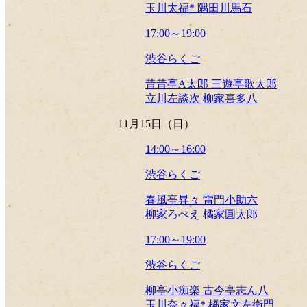
玉川太福* 隅田川馬石
17:00～19:00
渋谷らくご
昔昔亭A太郎 三遊亭歌太郎
立川左談次 柳家喜多八
11月15日（日）
14:00～16:00
渋谷らくご
春風亭昇々 雷門小助六
柳家ろべえ 橘家圓太郎
17:00～19:00
渋谷らくご
柳亭小痴楽 古今亭志ん八
玉川奈々福* 橘家文左衛門