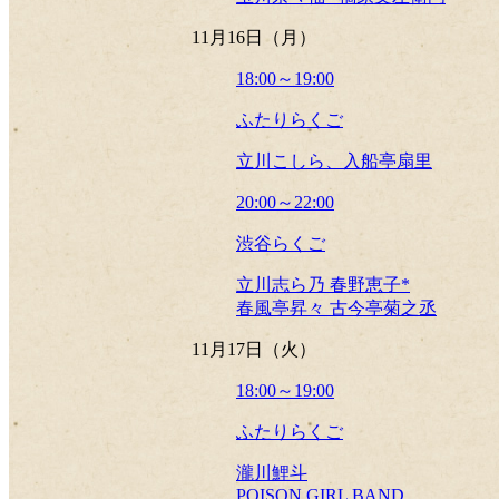
11月16日（月）
18:00～19:00
ふたりらくご
立川こしら、入船亭扇里
20:00～22:00
渋谷らくご
立川志ら乃 春野恵子*
春風亭昇々 古今亭菊之丞
11月17日（火）
18:00～19:00
ふたりらくご
瀧川鯉斗
POISON GIRL BAND