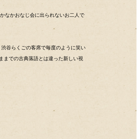
2017年10月
2017年09月
なかなかおなじ会に出られないお二人で
2017年08月
2017年07月
2017年06月
2017年05月
2017年04月
、渋谷らくごの客席で毎度のように笑い
2017年03月
2017年02月
ままでの古典落語とは違った新しい視
2017年01月
2016年12月
2016年11月
2016年10月
2016年09月
2016年08月
2016年07月
2016年06月
2016年05月
2016年04月
2016年03月
2016年02月