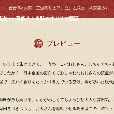
0～19:00 昔昔亭A太郎、三遊亭歌太郎、立川左談次、柳家喜多八
次 VS 喜多八！奇跡のオジサマ競演
プレビュー
。いままで生きてきて、「うわ！このおじさん、むちゃくちゃ
でしたか？ 日本全国の面白くておしゃれなおじさんの頂点が
屋で、江戸の香りをたっぷり含んでいる空気。毒が効いた現代
師匠が放ち続ける、いかがわしくてちょっぴり大人な雰囲気。
毎回毒づきつつも、お客さんを感動させる高座はこの「渋谷ら