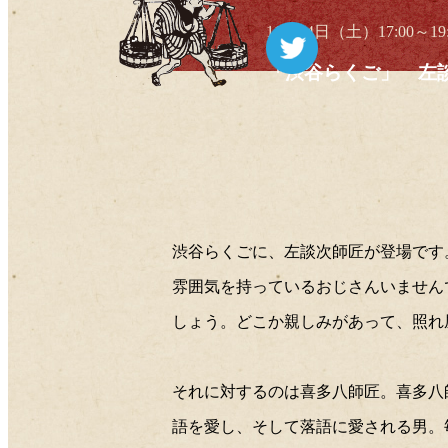
11月14日（土）17:0
ツイート
「渋谷らくご」 左談
渋谷らくごに、左談次師匠が登場です
雰囲気を持っているおじさんいません
しょう。どこか親しみがあって、照れ
それに対するのは喜多八師匠。喜多八
語を愛し、そして落語に愛される男。