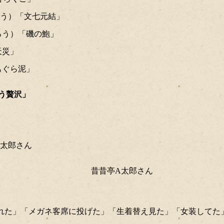
ろう）「文七元結」
ろう）「磯の鮑」
天災」
もぐら泥」
う贅沢」
昔昔亭A太郎さん
下ろされた」「メガネ客席に投げた」「生着替え見た」「女装して