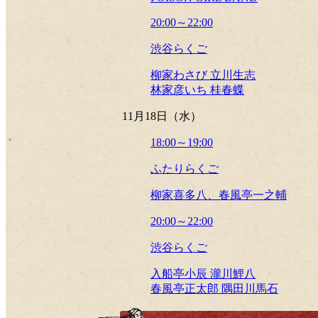
20:00～22:00
渋谷らくご
柳家わさび 立川生志
林家彦いち 桂春蝶
11月18日（水）
18:00～19:00
ふたりらくご
柳家喜多八、春風亭一之輔
20:00～22:00
渋谷らくご
入船亭小辰 瀧川鯉八
春風亭正太郎 隅田川馬石